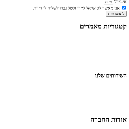
אי-מייל
אני מאשר לסושיאל ליידי ולטל נברו לשלוח לי דיוור.
להצטרפות
קטגוריות מאמרים
כל המאמרים
מאמרים על
בינה מלאכותית
מאמרי דיגיטל
נושאים כלליים
לייף-סטייל
החיים בסרטוני וידאו
השירותים שלנו
שיווק ובניית נוכחות באינסטגרם
אסטרטגיה וניהול תוכן
קמפיינים ממומנים וכלי קידום
עיצוב ופיתוח אתרים ודפי נחיתה
הרצאות וסדנאות
אודות החברה