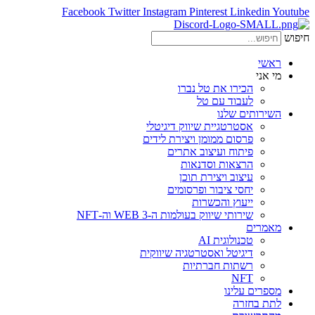
Facebook
Twitter
Instagram
Pinterest
Linkedin
Youtube
חיפוש
ראשי
מי אני
הכירו את טל נברו
לעבוד עם טל
השירותים שלנו
אסטרטגיית שיווק דיגיטלי
פרסום ממומן ויצירת לידים
פיתוח ועיצוב אתרים
הרצאות וסדנאות
עיצוב ויצירת תוכן
יחסי ציבור ופרסומים
ייעוץ והכשרות
שירותי שיווק בעולמות ה-WEB 3 וה-NFT
מאמרים
טכנולוגית AI
דיגיטל ואסטרטגיה שיווקית
רשתות חברתיות
NFT
מספרים עלינו
לתת בחזרה