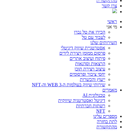
מהתקשורת
צרו קשר
ראשי
מי אני
הכירו את טל נברו
לעבוד עם טל
השירותים שלנו
אסטרטגיית שיווק דיגיטלי
פרסום ממומן ויצירת לידים
פיתוח ועיצוב אתרים
הרצאות וסדנאות
עיצוב ויצירת תוכן
יחסי ציבור ופרסומים
ייעוץ והכשרות
שירותי שיווק בעולמות ה-WEB 3 וה-NFT
מאמרים
טכנולוגית AI
דיגיטל ואסטרטגיה שיווקית
רשתות חברתיות
NFT
מספרים עלינו
לתת בחזרה
מהתקשורת