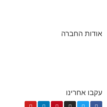
מפיינים ממומנים וכלי קידום
יצוב ופיתוח אתרים ודפי נחיתה
רצאות וסדנאות
ודות החברה
י זו טל נברו
עבוד עם טל
קוחות מספרים
התקשורת:
עיתונות
|
טלוויזיה
נאי האתר
ור קשר
קבו אחרינו