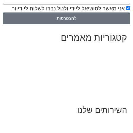
אני מאשר לסושיאל ליידי ולטל נברו לשלוח לי דיוור.
להצטרפות
טגוריות מאמרים
ל המאמרים
אמרים על
בינה מלאכותית
אמרי דיגיטל
ושאים כלליים
ייף-סטייל
חיים בסרטוני וידאו
שירותים שלנו
יווק ובניית נוכחות באינסטגרם
סטרטגיה וניהול תוכן