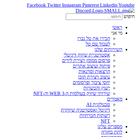
Facebook
Twitter
Instagram
Pinterest
Linkedin
Youtube
חיפוש
ראשי
מי אני
הכירו את טל נברו
לעבוד עם טל
השירותים שלנו
אסטרטגיית שיווק דיגיטלי
פרסום ממומן ויצירת לידים
פיתוח ועיצוב אתרים
הרצאות וסדנאות
עיצוב ויצירת תוכן
יחסי ציבור ופרסומים
ייעוץ והכשרות
שירותי שיווק בעולמות ה-WEB 3 וה-NFT
מאמרים
טכנולוגית AI
דיגיטל ואסטרטגיה שיווקית
רשתות חברתיות
NFT
מספרים עלינו
לתת בחזרה