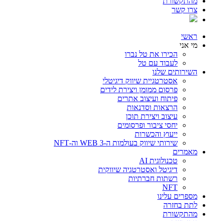
מהתקשורת
צרו קשר
ראשי
מי אני
הכירו את טל נברו
לעבוד עם טל
השירותים שלנו
אסטרטגיית שיווק דיגיטלי
פרסום ממומן ויצירת לידים
פיתוח ועיצוב אתרים
הרצאות וסדנאות
עיצוב ויצירת תוכן
יחסי ציבור ופרסומים
ייעוץ והכשרות
שירותי שיווק בעולמות ה-WEB 3 וה-NFT
מאמרים
טכנולוגית AI
דיגיטל ואסטרטגיה שיווקית
רשתות חברתיות
NFT
מספרים עלינו
לתת בחזרה
מהתקשורת