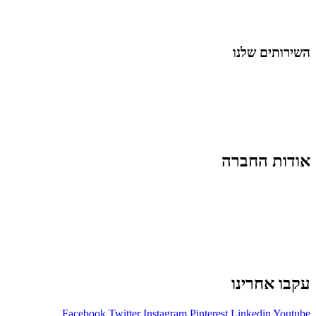
לייף-סטייל
החיים בסרטוני וידאו
השירותים שלנו
שיווק ובניית נוכחות באינסטגרם
אסטרטגיה וניהול תוכן
קמפיינים ממומנים וכלי קידום
עיצוב ופיתוח אתרים ודפי נחיתה
הרצאות וסדנאות
אודות החברה
מי זו טל נברו
לעבוד עם טל
לקוחות מספרים
מהתקשורת:
עיתונות
|
טלוויזיה
תנאי האתר
צור קשר
עקבו אחרינו
Facebook
Twitter
Instagram
Pinterest
Linkedin
Youtube