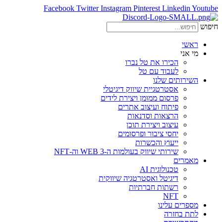
Facebook
Twitter
Instagram
Pinterest
Linkedin
Youtube
חיפוש
ראשי
מי אני
הכירו את טל נברו
לעבוד עם טל
השירותים שלנו
אסטרטגיית שיווק דיגיטלי
פרסום ממומן ויצירת לידים
פיתוח ועיצוב אתרים
הרצאות וסדנאות
עיצוב ויצירת תוכן
יחסי ציבור ופרסומים
ייעוץ והכשרות
שירותי שיווק בעולמות ה-WEB 3 וה-NFT
מאמרים
טכנולוגית AI
דיגיטל ואסטרטגיה שיווקית
רשתות חברתיות
NFT
מספרים עלינו
לתת בחזרה