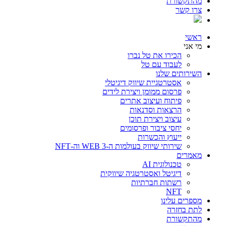
מהתקשורת
צרו קשר
ראשי
מי אני
הכירו את טל נברו
לעבוד עם טל
השירותים שלנו
אסטרטגיית שיווק דיגיטלי
פרסום ממומן ויצירת לידים
פיתוח ועיצוב אתרים
הרצאות וסדנאות
עיצוב ויצירת תוכן
יחסי ציבור ופרסומים
ייעוץ והכשרות
שירותי שיווק בעולמות ה-WEB 3 וה-NFT
מאמרים
טכנולוגית AI
דיגיטל ואסטרטגיה שיווקית
רשתות חברתיות
NFT
מספרים עלינו
לתת בחזרה
מהתקשורת