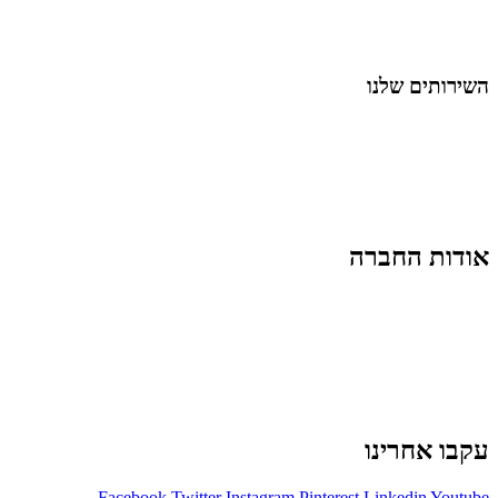
נושאים כלליים
לייף-סטייל
החיים בסרטוני וידאו
השירותים שלנו
שיווק ובניית נוכחות באינסטגרם
אסטרטגיה וניהול תוכן
קמפיינים ממומנים וכלי קידום
עיצוב ופיתוח אתרים ודפי נחיתה
הרצאות וסדנאות
אודות החברה
מי זו טל נברו
לעבוד עם טל
לקוחות מספרים
מהתקשורת:
עיתונות
|
טלוויזיה
תנאי האתר
צור קשר
עקבו אחרינו
Facebook
Twitter
Instagram
Pinterest
Linkedin
Youtube