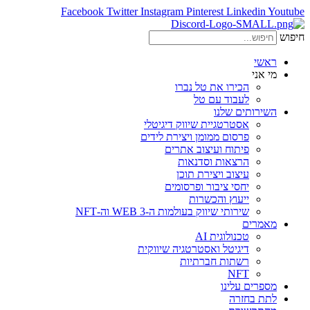
Facebook
Twitter
Instagram
Pinterest
Linkedin
Youtube
חיפוש
ראשי
מי אני
הכירו את טל נברו
לעבוד עם טל
השירותים שלנו
אסטרטגיית שיווק דיגיטלי
פרסום ממומן ויצירת לידים
פיתוח ועיצוב אתרים
הרצאות וסדנאות
עיצוב ויצירת תוכן
יחסי ציבור ופרסומים
ייעוץ והכשרות
שירותי שיווק בעולמות ה-WEB 3 וה-NFT
מאמרים
טכנולוגית AI
דיגיטל ואסטרטגיה שיווקית
רשתות חברתיות
NFT
מספרים עלינו
לתת בחזרה