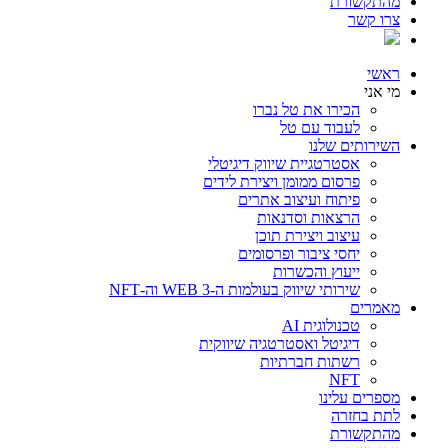
מהתקשורת
צרו קשר
ראשי
מי אני
הכירו את טל נברו
לעבוד עם טל
השירותים שלנו
אסטרטגיית שיווק דיגיטלי
פרסום ממומן ויצירת לידים
פיתוח ועיצוב אתרים
הרצאות וסדנאות
עיצוב ויצירת תוכן
יחסי ציבור ופרסומים
ייעוץ והכשרות
שירותי שיווק בעולמות ה-WEB 3 וה-NFT
מאמרים
טכנולוגית AI
דיגיטל ואסטרטגיה שיווקית
רשתות חברתיות
NFT
מספרים עלינו
לתת בחזרה
מהתקשורת