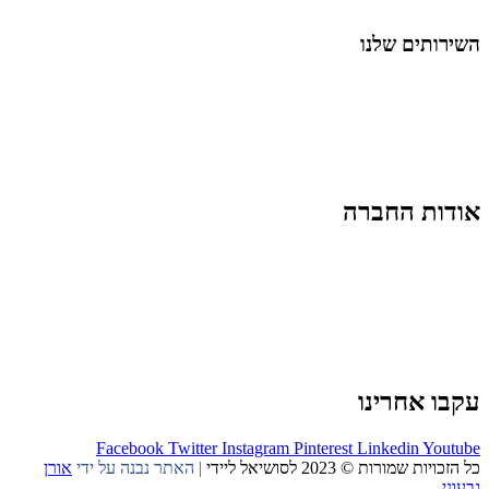
החיים בסרטוני וידאו
השירותים שלנו
שיווק ובניית נוכחות באינסטגרם
אסטרטגיה וניהול תוכן
קמפיינים ממומנים וכלי קידום
עיצוב ופיתוח אתרים ודפי נחיתה
הרצאות וסדנאות
אודות החברה
מי זו טל נברו
לעבוד עם טל
לקוחות מספרים
מהתקשורת:
עיתונות
|
טלוויזיה
תנאי האתר
צור קשר
עקבו אחרינו
Facebook
Twitter
Instagram
Pinterest
Linkedin
Youtube
כל הזכויות שמורות © 2023 לסושיאל ליידי
| האתר נבנה על ידי
אורן
גבעוני