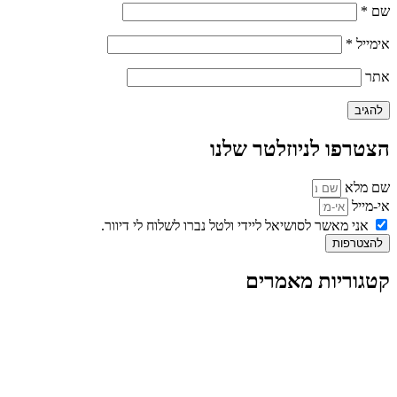
שם
*
אימייל
*
אתר
הצטרפו לניוזלטר שלנו
שם מלא
אי-מייל
אני מאשר לסושיאל ליידי ולטל נברו לשלוח לי דיוור.
להצטרפות
קטגוריות מאמרים
כל המאמרים
מאמרים על
בינה מלאכותית
מאמרי דיגיטל
נושאים כלליים
לייף-סטייל