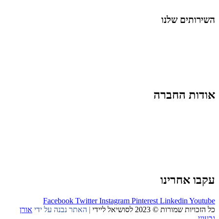
החיים בסרטוני וידאו
השירותים שלנו
שיווק ובניית נוכחות באינסטגרם
אסטרטגיה וניהול תוכן
קמפיינים ממומנים וכלי קידום
עיצוב ופיתוח אתרים ודפי נחיתה
הרצאות וסדנאות
אודות החברה
מי זו טל נברו
לעבוד עם טל
לקוחות מספרים
מהתקשורת:
עיתונות
|
טלוויזיה
תנאי האתר
צור קשר
עקבו אחרינו
Facebook
Twitter
Instagram
Pinterest
Linkedin
Youtube
כל הזכויות שמורות © 2023 לסושיאל ליידי
| האתר נבנה על ידי
אורן
גבעוני