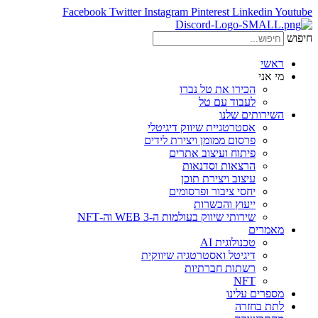
Facebook
Twitter
Instagram
Pinterest
Linkedin
Youtube
חיפוש
ראשי
מי אני
הכירו את טל נברו
לעבוד עם טל
השירותים שלנו
אסטרטגיית שיווק דיגיטלי
פרסום ממומן ויצירת לידים
פיתוח ועיצוב אתרים
הרצאות וסדנאות
עיצוב ויצירת תוכן
יחסי ציבור ופרסומים
ייעוץ והכשרות
שירותי שיווק בעולמות ה-WEB 3 וה-NFT
מאמרים
טכנולוגית AI
דיגיטל ואסטרטגיה שיווקית
רשתות חברתיות
NFT
מספרים עלינו
לתת בחזרה