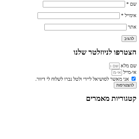
שם
*
אימייל
*
אתר
הצטרפו לניוזלטר שלנו
שם מלא
אי-מייל
אני מאשר לסושיאל ליידי ולטל נברו לשלוח לי דיוור.
להצטרפות
קטגוריות מאמרים
כל המאמרים
מאמרים על
בינה מלאכותית
מאמרי דיגיטל
נושאים כלליים
לייף-סטייל