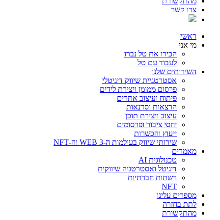
מהתקשורת
צרו קשר
ראשי
מי אני
הכירו את טל נברו
לעבוד עם טל
השירותים שלנו
אסטרטגיית שיווק דיגיטלי
פרסום ממומן ויצירת לידים
פיתוח ועיצוב אתרים
הרצאות וסדנאות
עיצוב ויצירת תוכן
יחסי ציבור ופרסומים
ייעוץ והכשרות
שירותי שיווק בעולמות ה-WEB 3 וה-NFT
מאמרים
טכנולוגית AI
דיגיטל ואסטרטגיה שיווקית
רשתות חברתיות
NFT
מספרים עלינו
לתת בחזרה
מהתקשורת