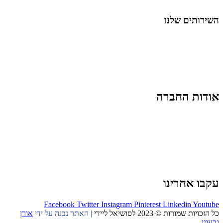
החיים בסרטוני וידאו
השירותים שלנו
שיווק ובניית נוכחות באינסטגרם
אסטרטגיה וניהול תוכן
קמפיינים ממומנים וכלי קידום
עיצוב ופיתוח אתרים ודפי נחיתה
הרצאות וסדנאות
אודות החברה
מי זו טל נברו
לעבוד עם טל
לקוחות מספרים
מהתקשורת:
עיתונות
|
טלוויזיה
תנאי האתר
צור קשר
עקבו אחרינו
Facebook
Twitter
Instagram
Pinterest
Linkedin
Youtube
כל הזכויות שמורות © 2023 לסושיאל ליידי
| האתר נבנה על ידי
אורן
גבעוני