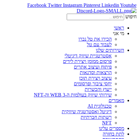
Facebook
Twitter
Instagram
Pinterest
Linkedin
Youtube
חיפוש
ראשי
מי אני
הכירו את טל נברו
לעבוד עם טל
השירותים שלנו
אסטרטגיית שיווק דיגיטלי
פרסום ממומן ויצירת לידים
פיתוח ועיצוב אתרים
הרצאות וסדנאות
עיצוב ויצירת תוכן
יחסי ציבור ופרסומים
ייעוץ והכשרות
שירותי שיווק בעולמות ה-WEB 3 וה-NFT
מאמרים
טכנולוגית AI
דיגיטל ואסטרטגיה שיווקית
רשתות חברתיות
NFT
מספרים עלינו
לתת בחזרה