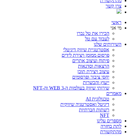
מהתקשורת
צרו קשר
ראשי
מי אני
הכירו את טל נברו
לעבוד עם טל
השירותים שלנו
אסטרטגיית שיווק דיגיטלי
פרסום ממומן ויצירת לידים
פיתוח ועיצוב אתרים
הרצאות וסדנאות
עיצוב ויצירת תוכן
יחסי ציבור ופרסומים
ייעוץ והכשרות
שירותי שיווק בעולמות ה-WEB 3 וה-NFT
מאמרים
טכנולוגית AI
דיגיטל ואסטרטגיה שיווקית
רשתות חברתיות
NFT
מספרים עלינו
לתת בחזרה
מהתקשורת