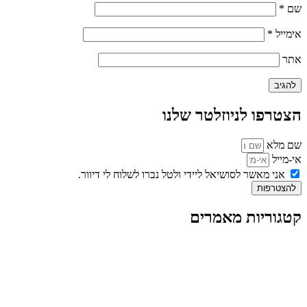
שם
*
אימייל
*
אתר
הצטרפו לניוזלטר שלנו
שם מלא
אי-מייל
אני מאשר לסושיאל ליידי ולטל נברו לשלוח לי דיוור.
להצטרפות
קטגוריות מאמרים
כל המאמרים
מאמרים על
בינה מלאכותית
מאמרי דיגיטל
נושאים כלליים
לייף-סטייל