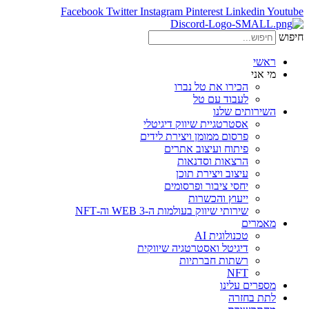
Facebook
Twitter
Instagram
Pinterest
Linkedin
Youtube
חיפוש
ראשי
מי אני
הכירו את טל נברו
לעבוד עם טל
השירותים שלנו
אסטרטגיית שיווק דיגיטלי
פרסום ממומן ויצירת לידים
פיתוח ועיצוב אתרים
הרצאות וסדנאות
עיצוב ויצירת תוכן
יחסי ציבור ופרסומים
ייעוץ והכשרות
שירותי שיווק בעולמות ה-WEB 3 וה-NFT
מאמרים
טכנולוגית AI
דיגיטל ואסטרטגיה שיווקית
רשתות חברתיות
NFT
מספרים עלינו
לתת בחזרה