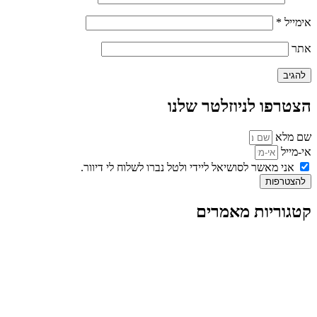
אימייל
*
אתר
הצטרפו לניוזלטר שלנו
שם מלא
אי-מייל
אני מאשר לסושיאל ליידי ולטל נברו לשלוח לי דיוור.
להצטרפות
קטגוריות מאמרים
כל המאמרים
מאמרים על
בינה מלאכותית
מאמרי דיגיטל
נושאים כלליים
לייף-סטייל
החיים בסרטוני וידאו