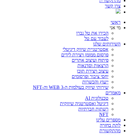
מהתקשורת
צרו קשר
ראשי
מי אני
הכירו את טל נברו
לעבוד עם טל
השירותים שלנו
אסטרטגיית שיווק דיגיטלי
פרסום ממומן ויצירת לידים
פיתוח ועיצוב אתרים
הרצאות וסדנאות
עיצוב ויצירת תוכן
יחסי ציבור ופרסומים
ייעוץ והכשרות
שירותי שיווק בעולמות ה-WEB 3 וה-NFT
מאמרים
טכנולוגית AI
דיגיטל ואסטרטגיה שיווקית
רשתות חברתיות
NFT
מספרים עלינו
לתת בחזרה
מהתקשורת