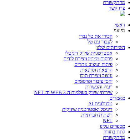
מהתקשורת
צרו קשר
ראשי
מי אני
הכירו את טל נברו
לעבוד עם טל
השירותים שלנו
אסטרטגיית שיווק דיגיטלי
פרסום ממומן ויצירת לידים
פיתוח ועיצוב אתרים
הרצאות וסדנאות
עיצוב ויצירת תוכן
יחסי ציבור ופרסומים
ייעוץ והכשרות
שירותי שיווק בעולמות ה-WEB 3 וה-NFT
מאמרים
טכנולוגית AI
דיגיטל ואסטרטגיה שיווקית
רשתות חברתיות
NFT
מספרים עלינו
לתת בחזרה
מהתקשורת