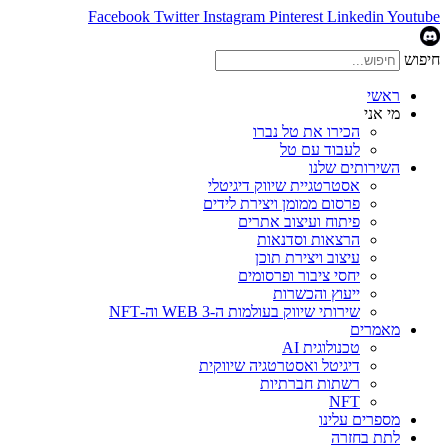
Facebook
Twitter
Instagram
Pinterest
Linkedin
Youtube
חיפוש
ראשי
מי אני
הכירו את טל נברו
לעבוד עם טל
השירותים שלנו
אסטרטגיית שיווק דיגיטלי
פרסום ממומן ויצירת לידים
פיתוח ועיצוב אתרים
הרצאות וסדנאות
עיצוב ויצירת תוכן
יחסי ציבור ופרסומים
ייעוץ והכשרות
שירותי שיווק בעולמות ה-WEB 3 וה-NFT
מאמרים
טכנולוגית AI
דיגיטל ואסטרטגיה שיווקית
רשתות חברתיות
NFT
מספרים עלינו
לתת בחזרה