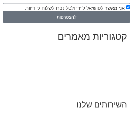
אני מאשר לסושיאל ליידי ולטל נברו לשלוח לי דיוור.
להצטרפות
קטגוריות מאמרים
כל המאמרים
מאמרים על
בינה מלאכותית
מאמרי דיגיטל
נושאים כלליים
לייף-סטייל
החיים בסרטוני וידאו
השירותים שלנו
שיווק ובניית נוכחות באינסטגרם
אסטרטגיה וניהול תוכן
קמפיינים ממומנים וכלי קידום