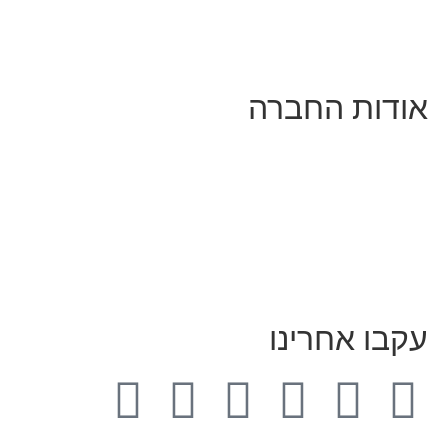
עיצוב ופיתוח אתרים ודפי נחיתה
הרצאות וסדנאות
אודות החברה
מי זו טל נברו
לעבוד עם טל
לקוחות מספרים
מהתקשורת:
עיתונות
|
טלוויזיה
תנאי האתר
צור קשר
עקבו אחרינו