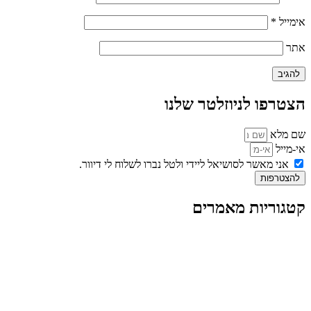
אימייל
*
אתר
הצטרפו לניוזלטר שלנו
שם מלא
אי-מייל
אני מאשר לסושיאל ליידי ולטל נברו לשלוח לי דיוור.
להצטרפות
קטגוריות מאמרים
כל המאמרים
מאמרים על
בינה מלאכותית
מאמרי דיגיטל
נושאים כלליים
לייף-סטייל
החיים בסרטוני וידאו