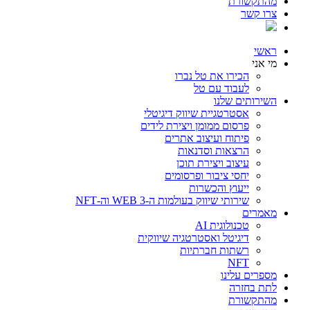
מהתקשורת
צרו קשר
ראשי
מי אני
הכירו את טל נברו
לעבוד עם טל
השירותים שלנו
אסטרטגיית שיווק דיגיטלי
פרסום ממומן ויצירת לידים
פיתוח ועיצוב אתרים
הרצאות וסדנאות
עיצוב ויצירת תוכן
יחסי ציבור ופרסומים
ייעוץ והכשרות
שירותי שיווק בעולמות ה-WEB 3 וה-NFT
מאמרים
טכנולוגית AI
דיגיטל ואסטרטגיה שיווקית
רשתות חברתיות
NFT
מספרים עלינו
לתת בחזרה
מהתקשורת