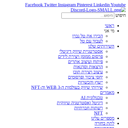
Facebook
Twitter
Instagram
Pinterest
Linkedin
Youtube
חיפוש
ראשי
מי אני
הכירו את טל נברו
לעבוד עם טל
השירותים שלנו
אסטרטגיית שיווק דיגיטלי
פרסום ממומן ויצירת לידים
פיתוח ועיצוב אתרים
הרצאות וסדנאות
עיצוב ויצירת תוכן
יחסי ציבור ופרסומים
ייעוץ והכשרות
שירותי שיווק בעולמות ה-WEB 3 וה-NFT
מאמרים
טכנולוגית AI
דיגיטל ואסטרטגיה שיווקית
רשתות חברתיות
NFT
מספרים עלינו
לתת בחזרה