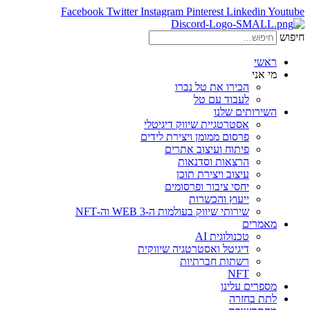
Facebook
Twitter
Instagram
Pinterest
Linkedin
Youtube
חיפוש
ראשי
מי אני
הכירו את טל נברו
לעבוד עם טל
השירותים שלנו
אסטרטגיית שיווק דיגיטלי
פרסום ממומן ויצירת לידים
פיתוח ועיצוב אתרים
הרצאות וסדנאות
עיצוב ויצירת תוכן
יחסי ציבור ופרסומים
ייעוץ והכשרות
שירותי שיווק בעולמות ה-WEB 3 וה-NFT
מאמרים
טכנולוגית AI
דיגיטל ואסטרטגיה שיווקית
רשתות חברתיות
NFT
מספרים עלינו
לתת בחזרה