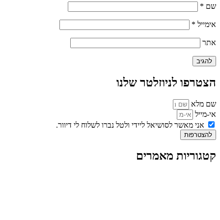
שם
*
אימייל
*
אתר
הצטרפו לניוזלטר שלנו
שם מלא
אי-מייל
אני מאשר לסושיאל ליידי ולטל נברו לשלוח לי דיוור.
להצטרפות
קטגוריות מאמרים
כל המאמרים
מאמרים על
בינה מלאכותית
מאמרי דיגיטל
נושאים כלליים
לייף-סטייל