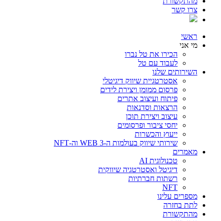
מהתקשורת
צרו קשר
ראשי
מי אני
הכירו את טל נברו
לעבוד עם טל
השירותים שלנו
אסטרטגיית שיווק דיגיטלי
פרסום ממומן ויצירת לידים
פיתוח ועיצוב אתרים
הרצאות וסדנאות
עיצוב ויצירת תוכן
יחסי ציבור ופרסומים
ייעוץ והכשרות
שירותי שיווק בעולמות ה-WEB 3 וה-NFT
מאמרים
טכנולוגית AI
דיגיטל ואסטרטגיה שיווקית
רשתות חברתיות
NFT
מספרים עלינו
לתת בחזרה
מהתקשורת