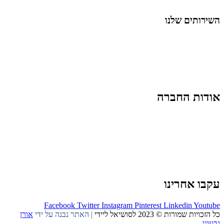
החיים בסרטוני וידאו
השירותים שלנו
שיווק ובניית נוכחות באינסטגרם
אסטרטגיה וניהול תוכן
קמפיינים ממומנים וכלי קידום
עיצוב ופיתוח אתרים ודפי נחיתה
הרצאות וסדנאות
אודות החברה
מי זו טל נברו
לעבוד עם טל
לקוחות מספרים
מהתקשורת:
עיתונות
|
טלוויזיה
תנאי האתר
צור קשר
עקבו אחרינו
Facebook
Twitter
Instagram
Pinterest
Linkedin
Youtube
כל הזכויות שמורות © 2023 לסושיאל ליידי
| האתר נבנה על ידי
אורן
גבעוני