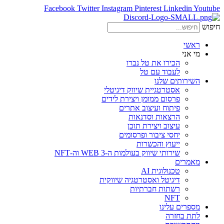
Facebook
Twitter
Instagram
Pinterest
Linkedin
Youtube
חיפוש
ראשי
מי אני
הכירו את טל נברו
לעבוד עם טל
השירותים שלנו
אסטרטגיית שיווק דיגיטלי
פרסום ממומן ויצירת לידים
פיתוח ועיצוב אתרים
הרצאות וסדנאות
עיצוב ויצירת תוכן
יחסי ציבור ופרסומים
ייעוץ והכשרות
שירותי שיווק בעולמות ה-WEB 3 וה-NFT
מאמרים
טכנולוגית AI
דיגיטל ואסטרטגיה שיווקית
רשתות חברתיות
NFT
מספרים עלינו
לתת בחזרה