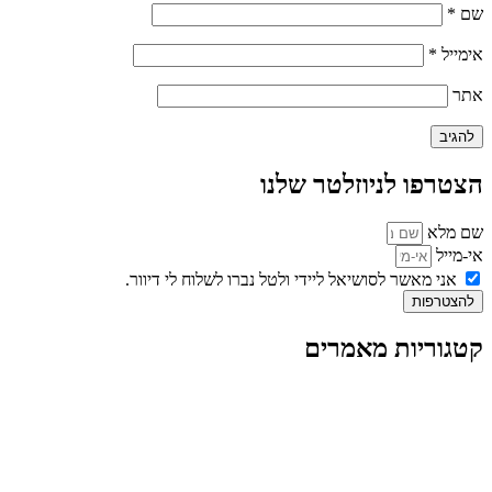
שם
*
אימייל
*
אתר
הצטרפו לניוזלטר שלנו
שם מלא
אי-מייל
אני מאשר לסושיאל ליידי ולטל נברו לשלוח לי דיוור.
להצטרפות
קטגוריות מאמרים
כל המאמרים
מאמרים על
בינה מלאכותית
מאמרי דיגיטל
נושאים כלליים
לייף-סטייל