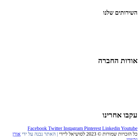
החיים בסרטוני וידאו
השירותים שלנו
שיווק ובניית נוכחות באינסטגרם
אסטרטגיה וניהול תוכן
קמפיינים ממומנים וכלי קידום
עיצוב ופיתוח אתרים ודפי נחיתה
הרצאות וסדנאות
אודות החברה
מי זו טל נברו
לעבוד עם טל
לקוחות מספרים
מהתקשורת:
עיתונות
|
טלוויזיה
תנאי האתר
צור קשר
עקבו אחרינו
Facebook
Twitter
Instagram
Pinterest
Linkedin
Youtube
כל הזכויות שמורות © 2023 לסושיאל ליידי
| האתר נבנה על ידי
אורן
גבעוני