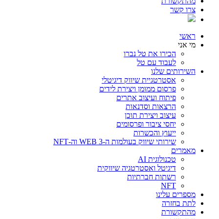
מהתקשורת
צרו קשר
ראשי
מי אני
הכירו את טל נברו
לעבוד עם טל
השירותים שלנו
אסטרטגיית שיווק דיגיטלי
פרסום ממומן ויצירת לידים
פיתוח ועיצוב אתרים
הרצאות וסדנאות
עיצוב ויצירת תוכן
יחסי ציבור ופרסומים
ייעוץ והכשרות
שירותי שיווק בעולמות ה-WEB 3 וה-NFT
מאמרים
טכנולוגית AI
דיגיטל ואסטרטגיה שיווקית
רשתות חברתיות
NFT
מספרים עלינו
לתת בחזרה
מהתקשורת