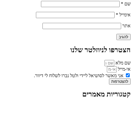
שם
*
אימייל
*
אתר
הצטרפו לניוזלטר שלנו
שם מלא
אי-מייל
אני מאשר לסושיאל ליידי ולטל נברו לשלוח לי דיוור.
להצטרפות
קטגוריות מאמרים
כל המאמרים
מאמרים על
בינה מלאכותית
מאמרי דיגיטל
נושאים כלליים
לייף-סטייל