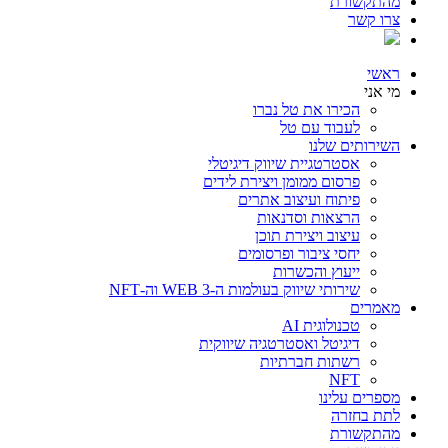
מהתקשורת
צרו קשר
ראשי
מי אני
הכירו את טל נברו
לעבוד עם טל
השירותים שלנו
אסטרטגיית שיווק דיגיטלי
פרסום ממומן ויצירת לידים
פיתוח ועיצוב אתרים
הרצאות וסדנאות
עיצוב ויצירת תוכן
יחסי ציבור ופרסומים
ייעוץ והכשרות
שירותי שיווק בעולמות ה-WEB 3 וה-NFT
מאמרים
טכנולוגית AI
דיגיטל ואסטרטגיה שיווקית
רשתות חברתיות
NFT
מספרים עלינו
לתת בחזרה
מהתקשורת