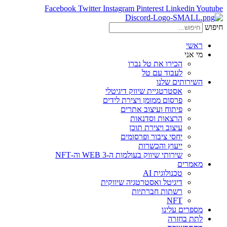
Facebook
Twitter
Instagram
Pinterest
Linkedin
Youtube
חיפוש
ראשי
מי אני
הכירו את טל נברו
לעבוד עם טל
השירותים שלנו
אסטרטגיית שיווק דיגיטלי
פרסום ממומן ויצירת לידים
פיתוח ועיצוב אתרים
הרצאות וסדנאות
עיצוב ויצירת תוכן
יחסי ציבור ופרסומים
ייעוץ והכשרות
שירותי שיווק בעולמות ה-WEB 3 וה-NFT
מאמרים
טכנולוגית AI
דיגיטל ואסטרטגיה שיווקית
רשתות חברתיות
NFT
מספרים עלינו
לתת בחזרה