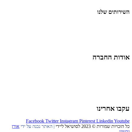
החיים בסרטוני וידאו
השירותים שלנו
שיווק ובניית נוכחות באינסטגרם
אסטרטגיה וניהול תוכן
קמפיינים ממומנים וכלי קידום
עיצוב ופיתוח אתרים ודפי נחיתה
הרצאות וסדנאות
אודות החברה
מי זו טל נברו
לעבוד עם טל
לקוחות מספרים
מהתקשורת:
עיתונות
|
טלוויזיה
תנאי האתר
צור קשר
עקבו אחרינו
Facebook
Twitter
Instagram
Pinterest
Linkedin
Youtube
כל הזכויות שמורות © 2023 לסושיאל ליידי
| האתר נבנה על ידי
אורן
גבעוני