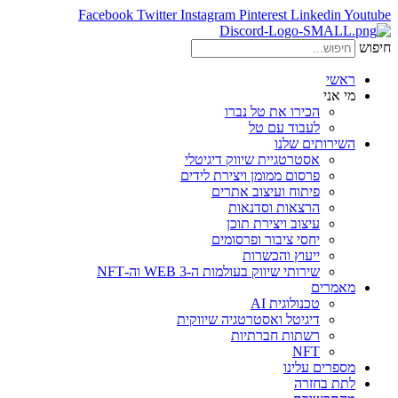
Facebook
Twitter
Instagram
Pinterest
Linkedin
Youtube
חיפוש
ראשי
מי אני
הכירו את טל נברו
לעבוד עם טל
השירותים שלנו
אסטרטגיית שיווק דיגיטלי
פרסום ממומן ויצירת לידים
פיתוח ועיצוב אתרים
הרצאות וסדנאות
עיצוב ויצירת תוכן
יחסי ציבור ופרסומים
ייעוץ והכשרות
שירותי שיווק בעולמות ה-WEB 3 וה-NFT
מאמרים
טכנולוגית AI
דיגיטל ואסטרטגיה שיווקית
רשתות חברתיות
NFT
מספרים עלינו
לתת בחזרה