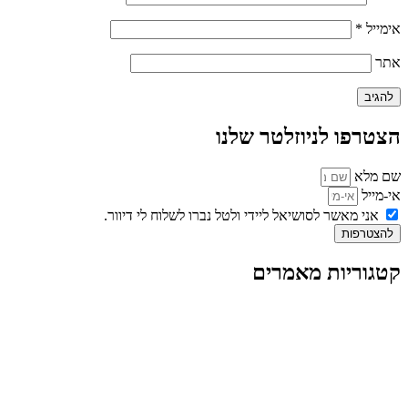
אימייל
*
אתר
הצטרפו לניוזלטר שלנו
שם מלא
אי-מייל
אני מאשר לסושיאל ליידי ולטל נברו לשלוח לי דיוור.
להצטרפות
קטגוריות מאמרים
כל המאמרים
מאמרים על
בינה מלאכותית
מאמרי דיגיטל
נושאים כלליים
לייף-סטייל
החיים בסרטוני וידאו