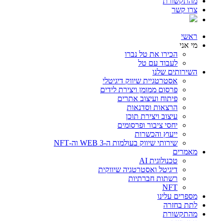
מהתקשורת
צרו קשר
ראשי
מי אני
הכירו את טל נברו
לעבוד עם טל
השירותים שלנו
אסטרטגיית שיווק דיגיטלי
פרסום ממומן ויצירת לידים
פיתוח ועיצוב אתרים
הרצאות וסדנאות
עיצוב ויצירת תוכן
יחסי ציבור ופרסומים
ייעוץ והכשרות
שירותי שיווק בעולמות ה-WEB 3 וה-NFT
מאמרים
טכנולוגית AI
דיגיטל ואסטרטגיה שיווקית
רשתות חברתיות
NFT
מספרים עלינו
לתת בחזרה
מהתקשורת