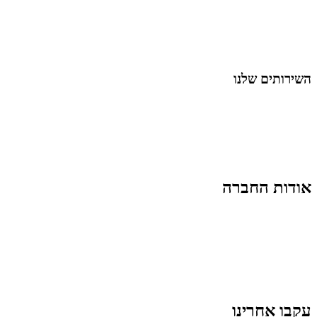
מאמרים על
בינה מלאכותית
מאמרי דיגיטל
נושאים כלליים
לייף-סטייל
החיים בסרטוני וידאו
השירותים שלנו
שיווק ובניית נוכחות באינסטגרם
אסטרטגיה וניהול תוכן
קמפיינים ממומנים וכלי קידום
עיצוב ופיתוח אתרים ודפי נחיתה
הרצאות וסדנאות
אודות החברה
מי זו טל נברו
לעבוד עם טל
לקוחות מספרים
מהתקשורת:
עיתונות
|
טלוויזיה
תנאי האתר
צור קשר
עקבו אחרינו