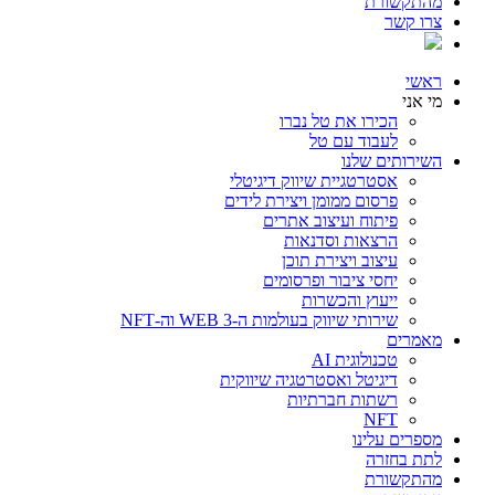
מהתקשורת
צרו קשר
ראשי
מי אני
הכירו את טל נברו
לעבוד עם טל
השירותים שלנו
אסטרטגיית שיווק דיגיטלי
פרסום ממומן ויצירת לידים
פיתוח ועיצוב אתרים
הרצאות וסדנאות
עיצוב ויצירת תוכן
יחסי ציבור ופרסומים
ייעוץ והכשרות
שירותי שיווק בעולמות ה-WEB 3 וה-NFT
מאמרים
טכנולוגית AI
דיגיטל ואסטרטגיה שיווקית
רשתות חברתיות
NFT
מספרים עלינו
לתת בחזרה
מהתקשורת