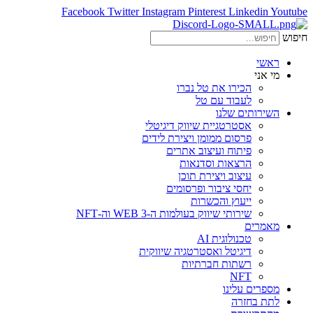
Facebook
Twitter
Instagram
Pinterest
Linkedin
Youtube
חיפוש
ראשי
מי אני
הכירו את טל נברו
לעבוד עם טל
השירותים שלנו
אסטרטגיית שיווק דיגיטלי
פרסום ממומן ויצירת לידים
פיתוח ועיצוב אתרים
הרצאות וסדנאות
עיצוב ויצירת תוכן
יחסי ציבור ופרסומים
ייעוץ והכשרות
שירותי שיווק בעולמות ה-WEB 3 וה-NFT
מאמרים
טכנולוגית AI
דיגיטל ואסטרטגיה שיווקית
רשתות חברתיות
NFT
מספרים עלינו
לתת בחזרה