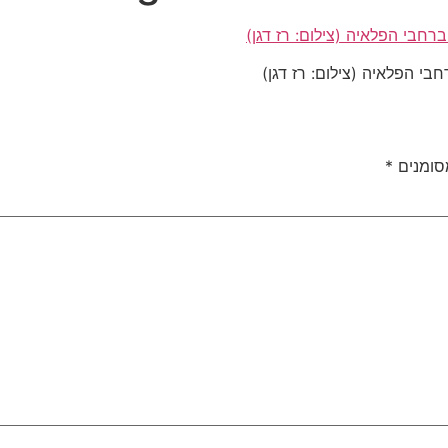
בי הפלאיה (צילום: רז דגן)
סומנים
*