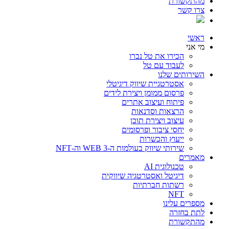
מהתקשורת
צרו קשר
ראשי
מי אני
הכירו את טל נברו
לעבוד עם טל
השירותים שלנו
אסטרטגיית שיווק דיגיטלי
פרסום ממומן ויצירת לידים
פיתוח ועיצוב אתרים
הרצאות וסדנאות
עיצוב ויצירת תוכן
יחסי ציבור ופרסומים
ייעוץ והכשרות
שירותי שיווק בעולמות ה-WEB 3 וה-NFT
מאמרים
טכנולוגית AI
דיגיטל ואסטרטגיה שיווקית
רשתות חברתיות
NFT
מספרים עלינו
לתת בחזרה
מהתקשורת