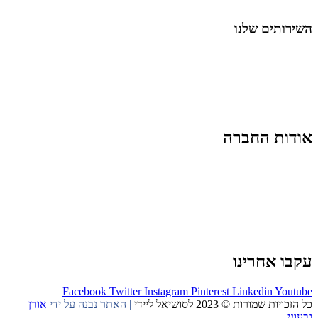
החיים בסרטוני וידאו
השירותים שלנו
שיווק ובניית נוכחות באינסטגרם
אסטרטגיה וניהול תוכן
קמפיינים ממומנים וכלי קידום
עיצוב ופיתוח אתרים ודפי נחיתה
הרצאות וסדנאות
אודות החברה
מי זו טל נברו
לעבוד עם טל
לקוחות מספרים
מהתקשורת:
עיתונות
|
טלוויזיה
תנאי האתר
צור קשר
עקבו אחרינו
Facebook
Twitter
Instagram
Pinterest
Linkedin
Youtube
כל הזכויות שמורות © 2023 לסושיאל ליידי
| האתר נבנה על ידי
אורן
גבעוני