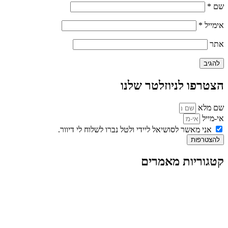
שם
*
אימייל
*
אתר
הצטרפו לניוזלטר שלנו
שם מלא
אי-מייל
אני מאשר לסושיאל ליידי ולטל נברו לשלוח לי דיוור.
להצטרפות
קטגוריות מאמרים
כל המאמרים
מאמרים על
בינה מלאכותית
מאמרי דיגיטל
נושאים כלליים
לייף-סטייל