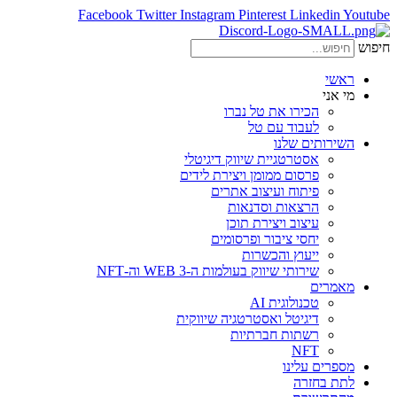
Facebook
Twitter
Instagram
Pinterest
Linkedin
Youtube
חיפוש
ראשי
מי אני
הכירו את טל נברו
לעבוד עם טל
השירותים שלנו
אסטרטגיית שיווק דיגיטלי
פרסום ממומן ויצירת לידים
פיתוח ועיצוב אתרים
הרצאות וסדנאות
עיצוב ויצירת תוכן
יחסי ציבור ופרסומים
ייעוץ והכשרות
שירותי שיווק בעולמות ה-WEB 3 וה-NFT
מאמרים
טכנולוגית AI
דיגיטל ואסטרטגיה שיווקית
רשתות חברתיות
NFT
מספרים עלינו
לתת בחזרה