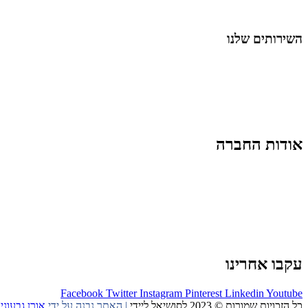
החיים בסרטוני וידאו
השירותים שלנו
שיווק ובניית נוכחות באינסטגרם
אסטרטגיה וניהול תוכן
קמפיינים ממומנים וכלי קידום
עיצוב ופיתוח אתרים ודפי נחיתה
הרצאות וסדנאות
אודות החברה
מי זו טל נברו
לעבוד עם טל
לקוחות מספרים
מהתקשורת:
עיתונות
|
טלוויזיה
תנאי האתר
צור קשר
עקבו אחרינו
Facebook
Twitter
Instagram
Pinterest
Linkedin
Youtube
כל הזכויות שמורות © 2023 לסושיאל ליידי
| האתר נבנה על ידי
אורן גבעוני