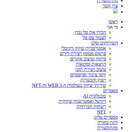
מהתקשורת
צרו קשר
ראשי
מי אני
הכירו את טל נברו
לעבוד עם טל
השירותים שלנו
אסטרטגיית שיווק דיגיטלי
פרסום ממומן ויצירת לידים
פיתוח ועיצוב אתרים
הרצאות וסדנאות
עיצוב ויצירת תוכן
יחסי ציבור ופרסומים
ייעוץ והכשרות
שירותי שיווק בעולמות ה-WEB 3 וה-NFT
מאמרים
טכנולוגית AI
דיגיטל ואסטרטגיה שיווקית
רשתות חברתיות
NFT
מספרים עלינו
לתת בחזרה
מהתקשורת