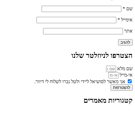
שם
*
אימייל
*
אתר
הצטרפו לניוזלטר שלנו
שם מלא
אי-מייל
אני מאשר לסושיאל ליידי ולטל נברו לשלוח לי דיוור.
להצטרפות
קטגוריות מאמרים
כל המאמרים
מאמרים על
בינה מלאכותית
מאמרי דיגיטל
נושאים כלליים
לייף-סטייל