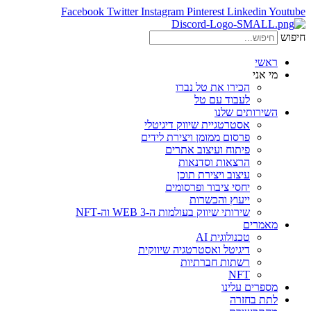
Facebook
Twitter
Instagram
Pinterest
Linkedin
Youtube
חיפוש
ראשי
מי אני
הכירו את טל נברו
לעבוד עם טל
השירותים שלנו
אסטרטגיית שיווק דיגיטלי
פרסום ממומן ויצירת לידים
פיתוח ועיצוב אתרים
הרצאות וסדנאות
עיצוב ויצירת תוכן
יחסי ציבור ופרסומים
ייעוץ והכשרות
שירותי שיווק בעולמות ה-WEB 3 וה-NFT
מאמרים
טכנולוגית AI
דיגיטל ואסטרטגיה שיווקית
רשתות חברתיות
NFT
מספרים עלינו
לתת בחזרה