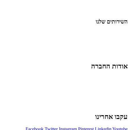
לייף-סטייל
החיים בסרטוני וידאו
השירותים שלנו
שיווק ובניית נוכחות באינסטגרם
אסטרטגיה וניהול תוכן
קמפיינים ממומנים וכלי קידום
עיצוב ופיתוח אתרים ודפי נחיתה
הרצאות וסדנאות
אודות החברה
מי זו טל נברו
לעבוד עם טל
לקוחות מספרים
מהתקשורת:
עיתונות
|
טלוויזיה
תנאי האתר
צור קשר
עקבו אחרינו
Facebook
Twitter
Instagram
Pinterest
Linkedin
Youtube