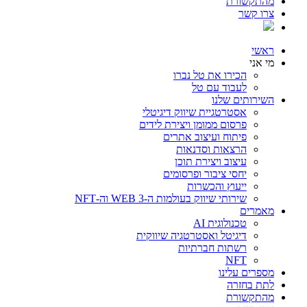
מהתקשורת
צרו קשר
ראשי
מי אני
הכירו את טל נברו
לעבוד עם טל
השירותים שלנו
אסטרטגיית שיווק דיגיטלי
פרסום ממומן ויצירת לידים
פיתוח ועיצוב אתרים
הרצאות וסדנאות
עיצוב ויצירת תוכן
יחסי ציבור ופרסומים
ייעוץ והכשרות
שירותי שיווק בעולמות ה-WEB 3 וה-NFT
מאמרים
טכנולוגית AI
דיגיטל ואסטרטגיה שיווקית
רשתות חברתיות
NFT
מספרים עלינו
לתת בחזרה
מהתקשורת