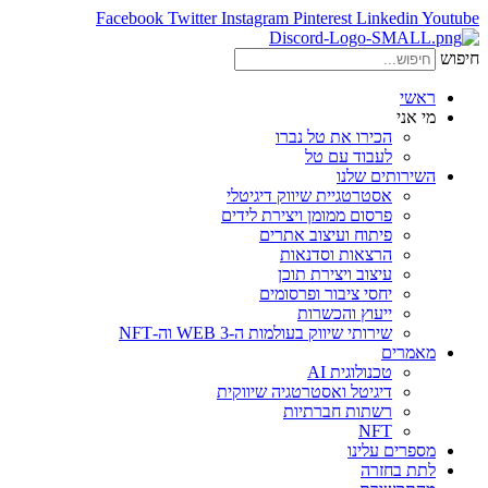
Facebook
Twitter
Instagram
Pinterest
Linkedin
Youtube
חיפוש
ראשי
מי אני
הכירו את טל נברו
לעבוד עם טל
השירותים שלנו
אסטרטגיית שיווק דיגיטלי
פרסום ממומן ויצירת לידים
פיתוח ועיצוב אתרים
הרצאות וסדנאות
עיצוב ויצירת תוכן
יחסי ציבור ופרסומים
ייעוץ והכשרות
שירותי שיווק בעולמות ה-WEB 3 וה-NFT
מאמרים
טכנולוגית AI
דיגיטל ואסטרטגיה שיווקית
רשתות חברתיות
NFT
מספרים עלינו
לתת בחזרה