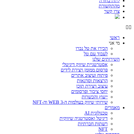
לתת בחזרה
מהתקשורת
צרו קשר
ראשי
מי אני
הכירו את טל נברו
לעבוד עם טל
השירותים שלנו
אסטרטגיית שיווק דיגיטלי
פרסום ממומן ויצירת לידים
פיתוח ועיצוב אתרים
הרצאות וסדנאות
עיצוב ויצירת תוכן
יחסי ציבור ופרסומים
ייעוץ והכשרות
שירותי שיווק בעולמות ה-WEB 3 וה-NFT
מאמרים
טכנולוגית AI
דיגיטל ואסטרטגיה שיווקית
רשתות חברתיות
NFT