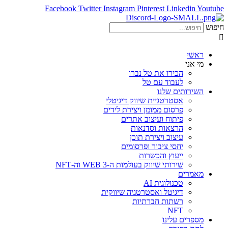
Facebook
Twitter
Instagram
Pinterest
Linkedin
Youtube
חיפוש
ראשי
מי אני
הכירו את טל נברו
לעבוד עם טל
השירותים שלנו
אסטרטגיית שיווק דיגיטלי
פרסום ממומן ויצירת לידים
פיתוח ועיצוב אתרים
הרצאות וסדנאות
עיצוב ויצירת תוכן
יחסי ציבור ופרסומים
ייעוץ והכשרות
שירותי שיווק בעולמות ה-WEB 3 וה-NFT
מאמרים
טכנולוגית AI
דיגיטל ואסטרטגיה שיווקית
רשתות חברתיות
NFT
מספרים עלינו