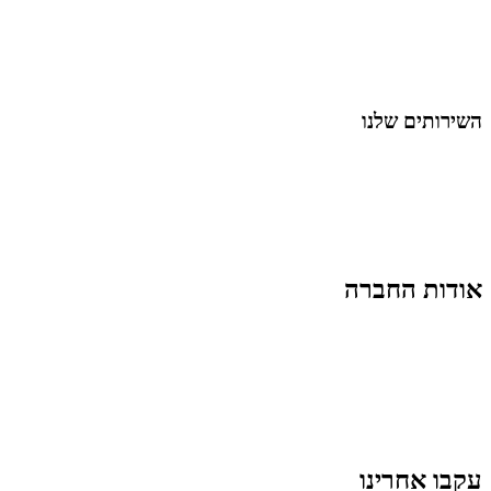
מאמרי דיגיטל
נושאים כלליים
לייף-סטייל
החיים בסרטוני וידאו
השירותים שלנו
שיווק ובניית נוכחות באינסטגרם
אסטרטגיה וניהול תוכן
קמפיינים ממומנים וכלי קידום
עיצוב ופיתוח אתרים ודפי נחיתה
הרצאות וסדנאות
אודות החברה
מי זו טל נברו
לעבוד עם טל
לקוחות מספרים
מהתקשורת:
עיתונות
|
טלוויזיה
תנאי האתר
צור קשר
עקבו אחרינו