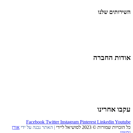
החיים בסרטוני וידאו
השירותים שלנו
שיווק ובניית נוכחות באינסטגרם
אסטרטגיה וניהול תוכן
קמפיינים ממומנים וכלי קידום
עיצוב ופיתוח אתרים ודפי נחיתה
הרצאות וסדנאות
אודות החברה
מי זו טל נברו
לעבוד עם טל
לקוחות מספרים
מהתקשורת:
עיתונות
|
טלוויזיה
תנאי האתר
צור קשר
עקבו אחרינו
Facebook
Twitter
Instagram
Pinterest
Linkedin
Youtube
כל הזכויות שמורות © 2023 לסושיאל ליידי
| האתר נבנה על ידי
אורן
גבעוני