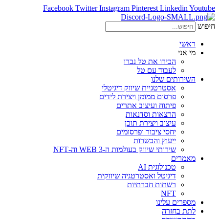
Facebook
Twitter
Instagram
Pinterest
Linkedin
Youtube
חיפוש
ראשי
מי אני
הכירו את טל נברו
לעבוד עם טל
השירותים שלנו
אסטרטגיית שיווק דיגיטלי
פרסום ממומן ויצירת לידים
פיתוח ועיצוב אתרים
הרצאות וסדנאות
עיצוב ויצירת תוכן
יחסי ציבור ופרסומים
ייעוץ והכשרות
שירותי שיווק בעולמות ה-WEB 3 וה-NFT
מאמרים
טכנולוגית AI
דיגיטל ואסטרטגיה שיווקית
רשתות חברתיות
NFT
מספרים עלינו
לתת בחזרה