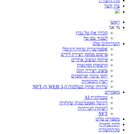
מהתקשורת
צרו קשר
ראשי
מי אני
הכירו את טל נברו
לעבוד עם טל
השירותים שלנו
אסטרטגיית שיווק דיגיטלי
פרסום ממומן ויצירת לידים
פיתוח ועיצוב אתרים
הרצאות וסדנאות
עיצוב ויצירת תוכן
יחסי ציבור ופרסומים
ייעוץ והכשרות
שירותי שיווק בעולמות ה-WEB 3 וה-NFT
מאמרים
טכנולוגית AI
דיגיטל ואסטרטגיה שיווקית
רשתות חברתיות
NFT
מספרים עלינו
לתת בחזרה
מהתקשורת