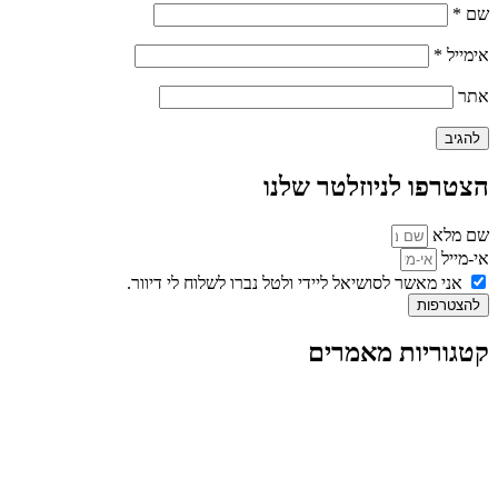
שם
*
אימייל
*
אתר
הצטרפו לניוזלטר שלנו
שם מלא
אי-מייל
אני מאשר לסושיאל ליידי ולטל נברו לשלוח לי דיוור.
להצטרפות
קטגוריות מאמרים
כל המאמרים
מאמרים על
בינה מלאכותית
מאמרי דיגיטל
נושאים כלליים
לייף-סטייל