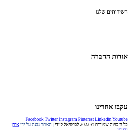
החיים בסרטוני וידאו
השירותים שלנו
שיווק ובניית נוכחות באינסטגרם
אסטרטגיה וניהול תוכן
קמפיינים ממומנים וכלי קידום
עיצוב ופיתוח אתרים ודפי נחיתה
הרצאות וסדנאות
אודות החברה
מי זו טל נברו
לעבוד עם טל
לקוחות מספרים
מהתקשורת:
עיתונות
|
טלוויזיה
תנאי האתר
צור קשר
עקבו אחרינו
Facebook
Twitter
Instagram
Pinterest
Linkedin
Youtube
כל הזכויות שמורות © 2023 לסושיאל ליידי
| האתר נבנה על ידי
אורן
גבעוני