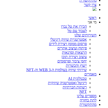
מהתקשורת
צרו קשר
ראשי
מי אני
הכירו את טל נברו
לעבוד עם טל
השירותים שלנו
אסטרטגיית שיווק דיגיטלי
פרסום ממומן ויצירת לידים
פיתוח ועיצוב אתרים
הרצאות וסדנאות
עיצוב ויצירת תוכן
יחסי ציבור ופרסומים
ייעוץ והכשרות
שירותי שיווק בעולמות ה-WEB 3 וה-NFT
מאמרים
טכנולוגית AI
דיגיטל ואסטרטגיה שיווקית
רשתות חברתיות
NFT
מספרים עלינו
לתת בחזרה
מהתקשורת