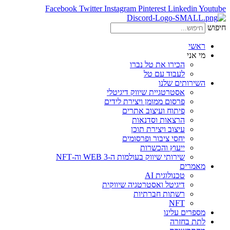
Facebook
Twitter
Instagram
Pinterest
Linkedin
Youtube
חיפוש
ראשי
מי אני
הכירו את טל נברו
לעבוד עם טל
השירותים שלנו
אסטרטגיית שיווק דיגיטלי
פרסום ממומן ויצירת לידים
פיתוח ועיצוב אתרים
הרצאות וסדנאות
עיצוב ויצירת תוכן
יחסי ציבור ופרסומים
ייעוץ והכשרות
שירותי שיווק בעולמות ה-WEB 3 וה-NFT
מאמרים
טכנולוגית AI
דיגיטל ואסטרטגיה שיווקית
רשתות חברתיות
NFT
מספרים עלינו
לתת בחזרה