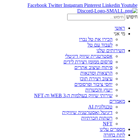
Facebook
Twitter
Instagram
Pinterest
Linkedin
Youtube
חיפוש
ראשי
מי אני
הכירו את טל נברו
לעבוד עם טל
השירותים שלנו
אסטרטגיית שיווק דיגיטלי
פרסום ממומן ויצירת לידים
פיתוח ועיצוב אתרים
הרצאות וסדנאות
עיצוב ויצירת תוכן
יחסי ציבור ופרסומים
ייעוץ והכשרות
שירותי שיווק בעולמות ה-WEB 3 וה-NFT
מאמרים
טכנולוגית AI
דיגיטל ואסטרטגיה שיווקית
רשתות חברתיות
NFT
מספרים עלינו
לתת בחזרה