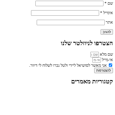
שם
*
אימייל
*
אתר
הצטרפו לניוזלטר שלנו
שם מלא
אי-מייל
אני מאשר לסושיאל ליידי ולטל נברו לשלוח לי דיוור.
להצטרפות
קטגוריות מאמרים
כל המאמרים
מאמרים על
בינה מלאכותית
מאמרי דיגיטל
נושאים כלליים
לייף-סטייל