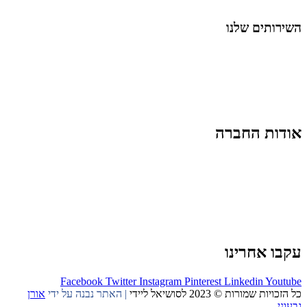
החיים בסרטוני וידאו
השירותים שלנו
שיווק ובניית נוכחות באינסטגרם
אסטרטגיה וניהול תוכן
קמפיינים ממומנים וכלי קידום
עיצוב ופיתוח אתרים ודפי נחיתה
הרצאות וסדנאות
אודות החברה
מי זו טל נברו
לעבוד עם טל
לקוחות מספרים
מהתקשורת:
עיתונות
|
טלוויזיה
תנאי האתר
צור קשר
עקבו אחרינו
Facebook
Twitter
Instagram
Pinterest
Linkedin
Youtube
כל הזכויות שמורות © 2023 לסושיאל ליידי
| האתר נבנה על ידי
אורן
גבעוני