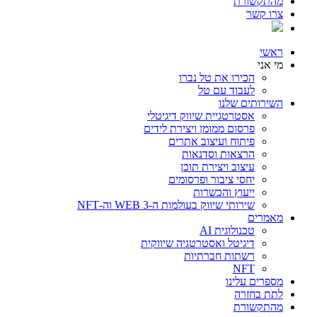
מהתקשורת
צרו קשר
ראשי
מי אני
הכירו את טל נברו
לעבוד עם טל
השירותים שלנו
אסטרטגיית שיווק דיגיטלי
פרסום ממומן ויצירת לידים
פיתוח ועיצוב אתרים
הרצאות וסדנאות
עיצוב ויצירת תוכן
יחסי ציבור ופרסומים
ייעוץ והכשרות
שירותי שיווק בעולמות ה-WEB 3 וה-NFT
מאמרים
טכנולוגית AI
דיגיטל ואסטרטגיה שיווקית
רשתות חברתיות
NFT
מספרים עלינו
לתת בחזרה
מהתקשורת