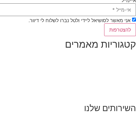
אי-מייל
אני מאשר לסושיאל ליידי ולטל נברו לשלוח לי דיוור.
להצטרפות
קטגוריות מאמרים
כל המאמרים
מאמרים על
בינה מלאכותית
מאמרי דיגיטל
נושאים כלליים
לייף-סטייל
החיים בסרטוני וידאו
השירותים שלנו
שיווק ובניית נוכחות באינסטגרם
אסטרטגיה וניהול תוכן