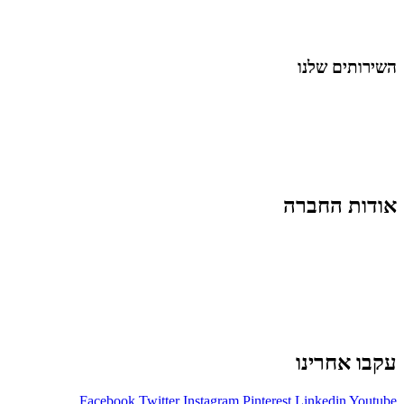
לייף-סטייל
החיים בסרטוני וידאו
השירותים שלנו
שיווק ובניית נוכחות באינסטגרם
אסטרטגיה וניהול תוכן
קמפיינים ממומנים וכלי קידום
עיצוב ופיתוח אתרים ודפי נחיתה
הרצאות וסדנאות
אודות החברה
מי זו טל נברו
לעבוד עם טל
לקוחות מספרים
מהתקשורת:
עיתונות
|
טלוויזיה
תנאי האתר
צור קשר
עקבו אחרינו
Facebook
Twitter
Instagram
Pinterest
Linkedin
Youtube