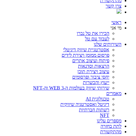
מהתקשורת
צרו קשר
ראשי
מי אני
הכירו את טל נברו
לעבוד עם טל
השירותים שלנו
אסטרטגיית שיווק דיגיטלי
פרסום ממומן ויצירת לידים
פיתוח ועיצוב אתרים
הרצאות וסדנאות
עיצוב ויצירת תוכן
יחסי ציבור ופרסומים
ייעוץ והכשרות
שירותי שיווק בעולמות ה-WEB 3 וה-NFT
מאמרים
טכנולוגית AI
דיגיטל ואסטרטגיה שיווקית
רשתות חברתיות
NFT
מספרים עלינו
לתת בחזרה
מהתקשורת