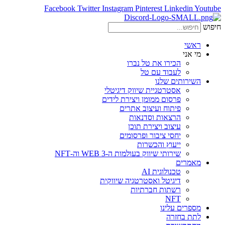
Facebook
Twitter
Instagram
Pinterest
Linkedin
Youtube
חיפוש
ראשי
מי אני
הכירו את טל נברו
לעבוד עם טל
השירותים שלנו
אסטרטגיית שיווק דיגיטלי
פרסום ממומן ויצירת לידים
פיתוח ועיצוב אתרים
הרצאות וסדנאות
עיצוב ויצירת תוכן
יחסי ציבור ופרסומים
ייעוץ והכשרות
שירותי שיווק בעולמות ה-WEB 3 וה-NFT
מאמרים
טכנולוגית AI
דיגיטל ואסטרטגיה שיווקית
רשתות חברתיות
NFT
מספרים עלינו
לתת בחזרה