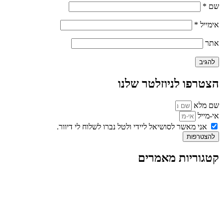
שם
*
אימייל
*
אתר
הצטרפו לניוזלטר שלנו
שם מלא
אי-מייל
אני מאשר לסושיאל ליידי ולטל נברו לשלוח לי דיוור.
להצטרפות
קטגוריות מאמרים
כל המאמרים
מאמרים על
בינה מלאכותית
מאמרי דיגיטל
נושאים כלליים
לייף-סטייל