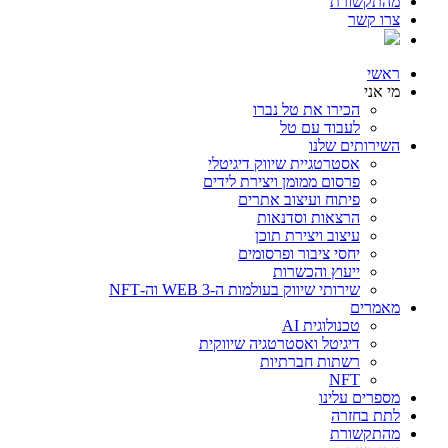
מהתקשורת
צרו קשר
ראשי
מי אני
הכירו את טל נברו
לעבוד עם טל
השירותים שלנו
אסטרטגיית שיווק דיגיטלי
פרסום ממומן ויצירת לידים
פיתוח ועיצוב אתרים
הרצאות וסדנאות
עיצוב ויצירת תוכן
יחסי ציבור ופרסומים
ייעוץ והכשרות
שירותי שיווק בעולמות ה-WEB 3 וה-NFT
מאמרים
טכנולוגית AI
דיגיטל ואסטרטגיה שיווקית
רשתות חברתיות
NFT
מספרים עלינו
לתת בחזרה
מהתקשורת