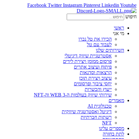
Facebook
Twitter
Instagram
Pinterest
Linkedin
Youtube
חיפוש
ראשי
מי אני
הכירו את טל נברו
לעבוד עם טל
השירותים שלנו
אסטרטגיית שיווק דיגיטלי
פרסום ממומן ויצירת לידים
פיתוח ועיצוב אתרים
הרצאות וסדנאות
עיצוב ויצירת תוכן
יחסי ציבור ופרסומים
ייעוץ והכשרות
שירותי שיווק בעולמות ה-WEB 3 וה-NFT
מאמרים
טכנולוגית AI
דיגיטל ואסטרטגיה שיווקית
רשתות חברתיות
NFT
מספרים עלינו
לתת בחזרה