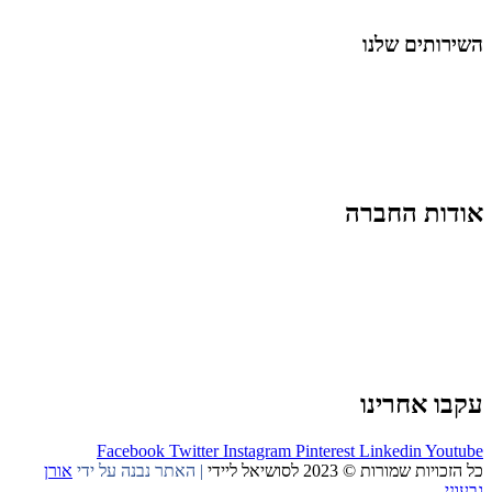
החיים בסרטוני וידאו
השירותים שלנו
שיווק ובניית נוכחות באינסטגרם
אסטרטגיה וניהול תוכן
קמפיינים ממומנים וכלי קידום
עיצוב ופיתוח אתרים ודפי נחיתה
הרצאות וסדנאות
אודות החברה
מי זו טל נברו
לעבוד עם טל
לקוחות מספרים
מהתקשורת:
עיתונות
|
טלוויזיה
תנאי האתר
צור קשר
עקבו אחרינו
Facebook
Twitter
Instagram
Pinterest
Linkedin
Youtube
כל הזכויות שמורות © 2023 לסושיאל ליידי
| האתר נבנה על ידי
אורן
גבעוני