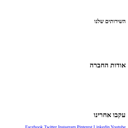
לייף-סטייל
החיים בסרטוני וידאו
השירותים שלנו
שיווק ובניית נוכחות באינסטגרם
אסטרטגיה וניהול תוכן
קמפיינים ממומנים וכלי קידום
עיצוב ופיתוח אתרים ודפי נחיתה
הרצאות וסדנאות
אודות החברה
מי זו טל נברו
לעבוד עם טל
לקוחות מספרים
מהתקשורת:
עיתונות
|
טלוויזיה
תנאי האתר
צור קשר
עקבו אחרינו
Facebook
Twitter
Instagram
Pinterest
Linkedin
Youtube