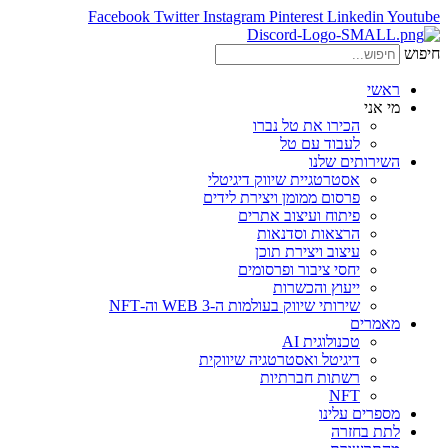
Facebook
Twitter
Instagram
Pinterest
Linkedin
Youtube
חיפוש
ראשי
מי אני
הכירו את טל נברו
לעבוד עם טל
השירותים שלנו
אסטרטגיית שיווק דיגיטלי
פרסום ממומן ויצירת לידים
פיתוח ועיצוב אתרים
הרצאות וסדנאות
עיצוב ויצירת תוכן
יחסי ציבור ופרסומים
ייעוץ והכשרות
שירותי שיווק בעולמות ה-WEB 3 וה-NFT
מאמרים
טכנולוגית AI
דיגיטל ואסטרטגיה שיווקית
רשתות חברתיות
NFT
מספרים עלינו
לתת בחזרה