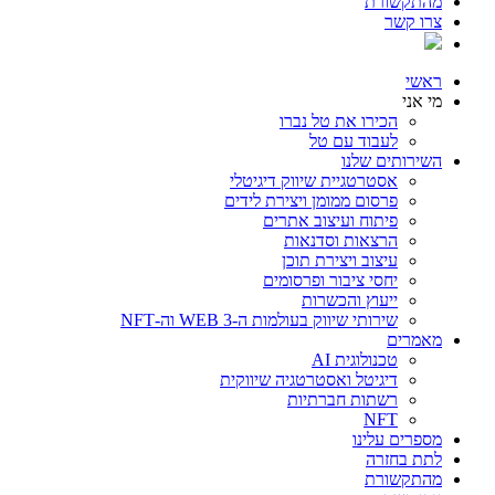
מהתקשורת
צרו קשר
ראשי
מי אני
הכירו את טל נברו
לעבוד עם טל
השירותים שלנו
אסטרטגיית שיווק דיגיטלי
פרסום ממומן ויצירת לידים
פיתוח ועיצוב אתרים
הרצאות וסדנאות
עיצוב ויצירת תוכן
יחסי ציבור ופרסומים
ייעוץ והכשרות
שירותי שיווק בעולמות ה-WEB 3 וה-NFT
מאמרים
טכנולוגית AI
דיגיטל ואסטרטגיה שיווקית
רשתות חברתיות
NFT
מספרים עלינו
לתת בחזרה
מהתקשורת