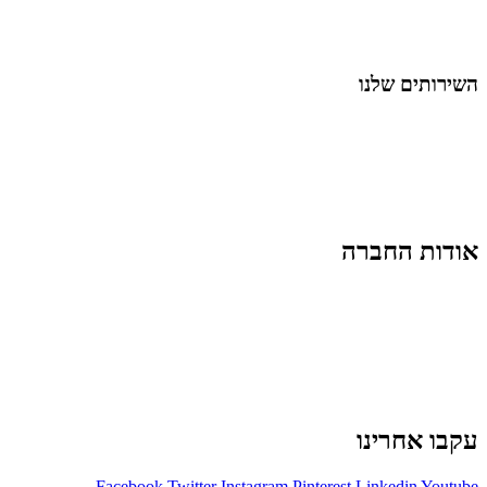
נושאים כלליים
לייף-סטייל
החיים בסרטוני וידאו
השירותים שלנו
שיווק ובניית נוכחות באינסטגרם
אסטרטגיה וניהול תוכן
קמפיינים ממומנים וכלי קידום
עיצוב ופיתוח אתרים ודפי נחיתה
הרצאות וסדנאות
אודות החברה
מי זו טל נברו
לעבוד עם טל
לקוחות מספרים
מהתקשורת:
עיתונות
|
טלוויזיה
תנאי האתר
צור קשר
עקבו אחרינו
Facebook
Twitter
Instagram
Pinterest
Linkedin
Youtube