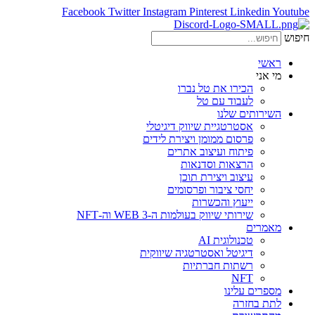
Facebook
Twitter
Instagram
Pinterest
Linkedin
Youtube
חיפוש
ראשי
מי אני
הכירו את טל נברו
לעבוד עם טל
השירותים שלנו
אסטרטגיית שיווק דיגיטלי
פרסום ממומן ויצירת לידים
פיתוח ועיצוב אתרים
הרצאות וסדנאות
עיצוב ויצירת תוכן
יחסי ציבור ופרסומים
ייעוץ והכשרות
שירותי שיווק בעולמות ה-WEB 3 וה-NFT
מאמרים
טכנולוגית AI
דיגיטל ואסטרטגיה שיווקית
רשתות חברתיות
NFT
מספרים עלינו
לתת בחזרה