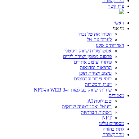
מהתקשורת
צרו קשר
ראשי
מי אני
הכירו את טל נברו
לעבוד עם טל
השירותים שלנו
אסטרטגיית שיווק דיגיטלי
פרסום ממומן ויצירת לידים
פיתוח ועיצוב אתרים
הרצאות וסדנאות
עיצוב ויצירת תוכן
יחסי ציבור ופרסומים
ייעוץ והכשרות
שירותי שיווק בעולמות ה-WEB 3 וה-NFT
מאמרים
טכנולוגית AI
דיגיטל ואסטרטגיה שיווקית
רשתות חברתיות
NFT
מספרים עלינו
לתת בחזרה
מהתקשורת