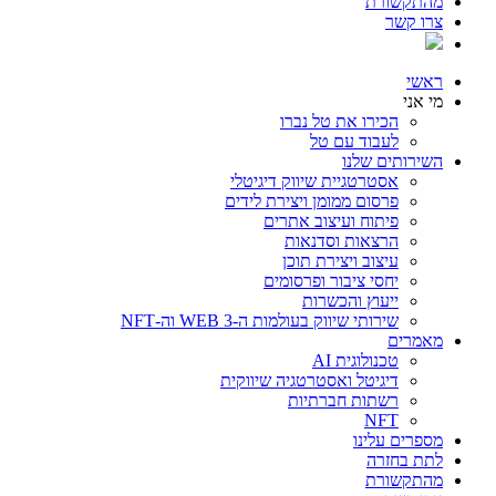
מהתקשורת
צרו קשר
ראשי
מי אני
הכירו את טל נברו
לעבוד עם טל
השירותים שלנו
אסטרטגיית שיווק דיגיטלי
פרסום ממומן ויצירת לידים
פיתוח ועיצוב אתרים
הרצאות וסדנאות
עיצוב ויצירת תוכן
יחסי ציבור ופרסומים
ייעוץ והכשרות
שירותי שיווק בעולמות ה-WEB 3 וה-NFT
מאמרים
טכנולוגית AI
דיגיטל ואסטרטגיה שיווקית
רשתות חברתיות
NFT
מספרים עלינו
לתת בחזרה
מהתקשורת