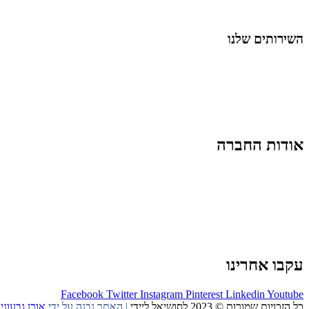
החיים בסרטוני וידאו
השירותים שלנו
שיווק ובניית נוכחות באינסטגרם
אסטרטגיה וניהול תוכן
קמפיינים ממומנים וכלי קידום
עיצוב ופיתוח אתרים ודפי נחיתה
הרצאות וסדנאות
אודות החברה
מי זו טל נברו
לעבוד עם טל
לקוחות מספרים
מהתקשורת:
עיתונות
|
טלוויזיה
תנאי האתר
צור קשר
עקבו אחרינו
Facebook
Twitter
Instagram
Pinterest
Linkedin
Youtube
כל הזכויות שמורות © 2023 לסושיאל ליידי
| האתר נבנה על ידי
אורן גבעוני