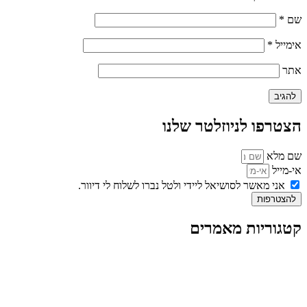
שם
*
אימייל
*
אתר
הצטרפו לניוזלטר שלנו
שם מלא
אי-מייל
אני מאשר לסושיאל ליידי ולטל נברו לשלוח לי דיוור.
להצטרפות
קטגוריות מאמרים
כל המאמרים
מאמרים על
בינה מלאכותית
מאמרי דיגיטל
נושאים כלליים
לייף-סטייל