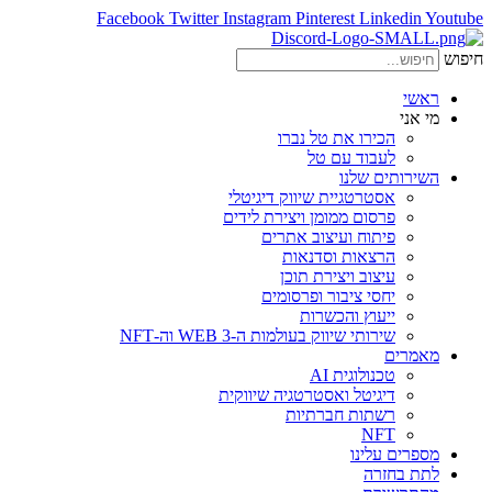
Facebook
Twitter
Instagram
Pinterest
Linkedin
Youtube
חיפוש
ראשי
מי אני
הכירו את טל נברו
לעבוד עם טל
השירותים שלנו
אסטרטגיית שיווק דיגיטלי
פרסום ממומן ויצירת לידים
פיתוח ועיצוב אתרים
הרצאות וסדנאות
עיצוב ויצירת תוכן
יחסי ציבור ופרסומים
ייעוץ והכשרות
שירותי שיווק בעולמות ה-WEB 3 וה-NFT
מאמרים
טכנולוגית AI
דיגיטל ואסטרטגיה שיווקית
רשתות חברתיות
NFT
מספרים עלינו
לתת בחזרה