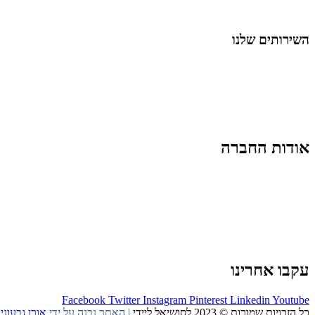
החיים בסרטוני וידאו
השירותים שלנו
שיווק ובניית נוכחות באינסטגרם
אסטרטגיה וניהול תוכן
קמפיינים ממומנים וכלי קידום
עיצוב ופיתוח אתרים ודפי נחיתה
הרצאות וסדנאות
אודות החברה
מי זו טל נברו
לעבוד עם טל
לקוחות מספרים
מהתקשורת:
עיתונות
|
טלוויזיה
תנאי האתר
צור קשר
עקבו אחרינו
Facebook
Twitter
Instagram
Pinterest
Linkedin
Youtube
כל הזכויות שמורות © 2023 לסושיאל ליידי
| האתר נבנה על ידי
אורן גבעוני