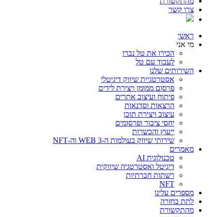
מהתקשורת
צרו קשר
ראשי
מי אני
הכירו את טל נברו
לעבוד עם טל
השירותים שלנו
אסטרטגיית שיווק דיגיטלי
פרסום ממומן ויצירת לידים
פיתוח ועיצוב אתרים
הרצאות וסדנאות
עיצוב ויצירת תוכן
יחסי ציבור ופרסומים
ייעוץ והכשרות
שירותי שיווק בעולמות ה-WEB 3 וה-NFT
מאמרים
טכנולוגית AI
דיגיטל ואסטרטגיה שיווקית
רשתות חברתיות
NFT
מספרים עלינו
לתת בחזרה
מהתקשורת