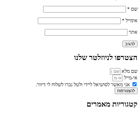
שם
*
אימייל
*
אתר
הצטרפו לניוזלטר שלנו
שם מלא
אי-מייל
אני מאשר לסושיאל ליידי ולטל נברו לשלוח לי דיוור.
להצטרפות
קטגוריות מאמרים
כל המאמרים
מאמרים על
בינה מלאכותית
מאמרי דיגיטל
נושאים כלליים
לייף-סטייל