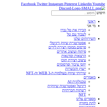
Facebook
Twitter
Instagram
Pinterest
Linkedin
Youtube
חיפוש
ראשי
מי אני
הכירו את טל נברו
לעבוד עם טל
השירותים שלנו
אסטרטגיית שיווק דיגיטלי
פרסום ממומן ויצירת לידים
פיתוח ועיצוב אתרים
הרצאות וסדנאות
עיצוב ויצירת תוכן
יחסי ציבור ופרסומים
ייעוץ והכשרות
שירותי שיווק בעולמות ה-WEB 3 וה-NFT
מאמרים
טכנולוגית AI
דיגיטל ואסטרטגיה שיווקית
רשתות חברתיות
NFT
מספרים עלינו
לתת בחזרה