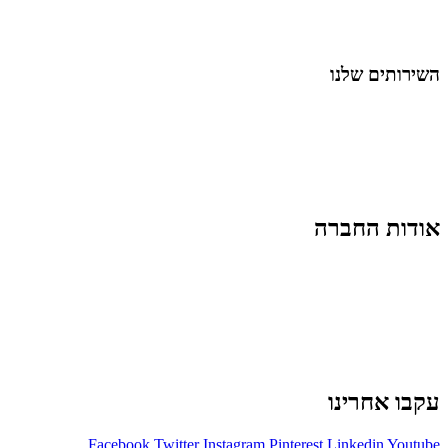
לייף-סטייל
החיים בסרטוני וידאו
השירותים שלנו
שיווק ובניית נוכחות באינסטגרם
אסטרטגיה וניהול תוכן
קמפיינים ממומנים וכלי קידום
עיצוב ופיתוח אתרים ודפי נחיתה
הרצאות וסדנאות
אודות החברה
מי זו טל נברו
לעבוד עם טל
לקוחות מספרים
מהתקשורת:
עיתונות
|
טלוויזיה
תנאי האתר
צור קשר
עקבו אחרינו
Facebook
Twitter
Instagram
Pinterest
Linkedin
Youtube