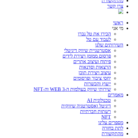
מהתקשורת
צרו קשר
ראשי
מי אני
הכירו את טל נברו
לעבוד עם טל
השירותים שלנו
אסטרטגיית שיווק דיגיטלי
פרסום ממומן ויצירת לידים
פיתוח ועיצוב אתרים
הרצאות וסדנאות
עיצוב ויצירת תוכן
יחסי ציבור ופרסומים
ייעוץ והכשרות
שירותי שיווק בעולמות ה-WEB 3 וה-NFT
מאמרים
טכנולוגית AI
דיגיטל ואסטרטגיה שיווקית
רשתות חברתיות
NFT
מספרים עלינו
לתת בחזרה
מהתקשורת