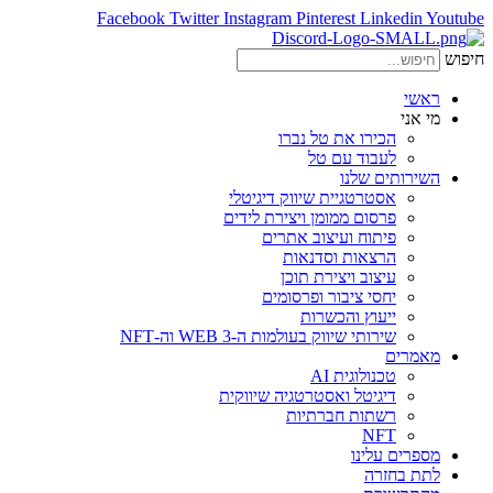
Facebook
Twitter
Instagram
Pinterest
Linkedin
Youtube
חיפוש
ראשי
מי אני
הכירו את טל נברו
לעבוד עם טל
השירותים שלנו
אסטרטגיית שיווק דיגיטלי
פרסום ממומן ויצירת לידים
פיתוח ועיצוב אתרים
הרצאות וסדנאות
עיצוב ויצירת תוכן
יחסי ציבור ופרסומים
ייעוץ והכשרות
שירותי שיווק בעולמות ה-WEB 3 וה-NFT
מאמרים
טכנולוגית AI
דיגיטל ואסטרטגיה שיווקית
רשתות חברתיות
NFT
מספרים עלינו
לתת בחזרה