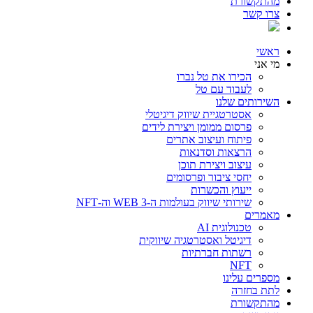
מהתקשורת
צרו קשר
ראשי
מי אני
הכירו את טל נברו
לעבוד עם טל
השירותים שלנו
אסטרטגיית שיווק דיגיטלי
פרסום ממומן ויצירת לידים
פיתוח ועיצוב אתרים
הרצאות וסדנאות
עיצוב ויצירת תוכן
יחסי ציבור ופרסומים
ייעוץ והכשרות
שירותי שיווק בעולמות ה-WEB 3 וה-NFT
מאמרים
טכנולוגית AI
דיגיטל ואסטרטגיה שיווקית
רשתות חברתיות
NFT
מספרים עלינו
לתת בחזרה
מהתקשורת