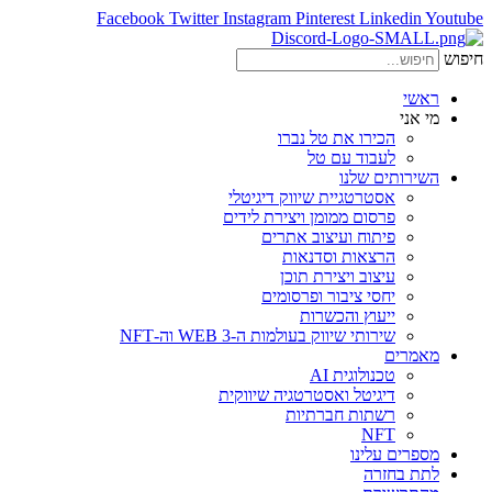
Facebook
Twitter
Instagram
Pinterest
Linkedin
Youtube
חיפוש
ראשי
מי אני
הכירו את טל נברו
לעבוד עם טל
השירותים שלנו
אסטרטגיית שיווק דיגיטלי
פרסום ממומן ויצירת לידים
פיתוח ועיצוב אתרים
הרצאות וסדנאות
עיצוב ויצירת תוכן
יחסי ציבור ופרסומים
ייעוץ והכשרות
שירותי שיווק בעולמות ה-WEB 3 וה-NFT
מאמרים
טכנולוגית AI
דיגיטל ואסטרטגיה שיווקית
רשתות חברתיות
NFT
מספרים עלינו
לתת בחזרה