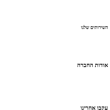
מאמרים על
בינה מלאכותית
מאמרי דיגיטל
נושאים כלליים
לייף-סטייל
החיים בסרטוני וידאו
השירותים שלנו
שיווק ובניית נוכחות באינסטגרם
אסטרטגיה וניהול תוכן
קמפיינים ממומנים וכלי קידום
עיצוב ופיתוח אתרים ודפי נחיתה
הרצאות וסדנאות
אודות החברה
מי זו טל נברו
לעבוד עם טל
לקוחות מספרים
מהתקשורת:
עיתונות
|
טלוויזיה
תנאי האתר
צור קשר
עקבו אחרינו