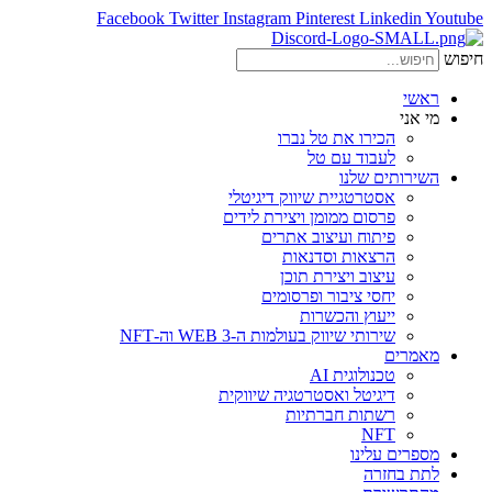
Facebook
Twitter
Instagram
Pinterest
Linkedin
Youtube
חיפוש
ראשי
מי אני
הכירו את טל נברו
לעבוד עם טל
השירותים שלנו
אסטרטגיית שיווק דיגיטלי
פרסום ממומן ויצירת לידים
פיתוח ועיצוב אתרים
הרצאות וסדנאות
עיצוב ויצירת תוכן
יחסי ציבור ופרסומים
ייעוץ והכשרות
שירותי שיווק בעולמות ה-WEB 3 וה-NFT
מאמרים
טכנולוגית AI
דיגיטל ואסטרטגיה שיווקית
רשתות חברתיות
NFT
מספרים עלינו
לתת בחזרה