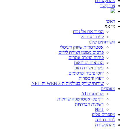
מהתקשורת
צרו קשר
ראשי
מי אני
הכירו את טל נברו
לעבוד עם טל
השירותים שלנו
אסטרטגיית שיווק דיגיטלי
פרסום ממומן ויצירת לידים
פיתוח ועיצוב אתרים
הרצאות וסדנאות
עיצוב ויצירת תוכן
יחסי ציבור ופרסומים
ייעוץ והכשרות
שירותי שיווק בעולמות ה-WEB 3 וה-NFT
מאמרים
טכנולוגית AI
דיגיטל ואסטרטגיה שיווקית
רשתות חברתיות
NFT
מספרים עלינו
לתת בחזרה
מהתקשורת