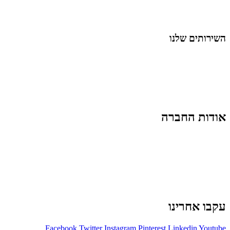
לייף-סטייל
החיים בסרטוני וידאו
השירותים שלנו
שיווק ובניית נוכחות באינסטגרם
אסטרטגיה וניהול תוכן
קמפיינים ממומנים וכלי קידום
עיצוב ופיתוח אתרים ודפי נחיתה
הרצאות וסדנאות
אודות החברה
מי זו טל נברו
לעבוד עם טל
לקוחות מספרים
מהתקשורת:
עיתונות
|
טלוויזיה
תנאי האתר
צור קשר
עקבו אחרינו
Facebook
Twitter
Instagram
Pinterest
Linkedin
Youtube