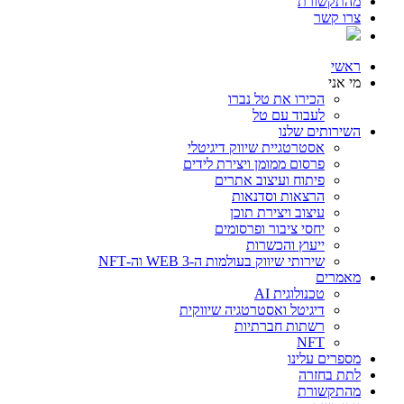
מהתקשורת
צרו קשר
ראשי
מי אני
הכירו את טל נברו
לעבוד עם טל
השירותים שלנו
אסטרטגיית שיווק דיגיטלי
פרסום ממומן ויצירת לידים
פיתוח ועיצוב אתרים
הרצאות וסדנאות
עיצוב ויצירת תוכן
יחסי ציבור ופרסומים
ייעוץ והכשרות
שירותי שיווק בעולמות ה-WEB 3 וה-NFT
מאמרים
טכנולוגית AI
דיגיטל ואסטרטגיה שיווקית
רשתות חברתיות
NFT
מספרים עלינו
לתת בחזרה
מהתקשורת