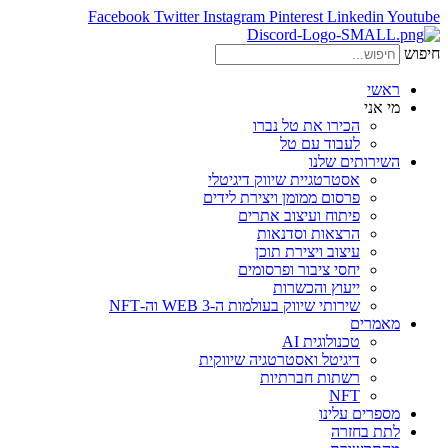
Facebook
Twitter
Instagram
Pinterest
Linkedin
Youtube
חיפוש
ראשי
מי אני
הכירו את טל נברו
לעבוד עם טל
השירותים שלנו
אסטרטגיית שיווק דיגיטלי
פרסום ממומן ויצירת לידים
פיתוח ועיצוב אתרים
הרצאות וסדנאות
עיצוב ויצירת תוכן
יחסי ציבור ופרסומים
ייעוץ והכשרות
שירותי שיווק בעולמות ה-WEB 3 וה-NFT
מאמרים
טכנולוגית AI
דיגיטל ואסטרטגיה שיווקית
רשתות חברתיות
NFT
מספרים עלינו
לתת בחזרה