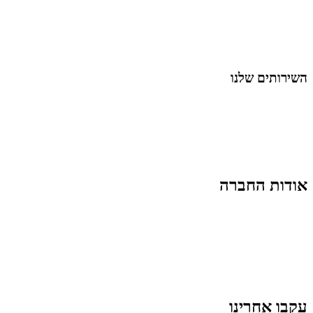
מאמרים על
בינה מלאכותית
מאמרי דיגיטל
נושאים כלליים
לייף-סטייל
החיים בסרטוני וידאו
השירותים שלנו
שיווק ובניית נוכחות באינסטגרם
אסטרטגיה וניהול תוכן
קמפיינים ממומנים וכלי קידום
עיצוב ופיתוח אתרים ודפי נחיתה
הרצאות וסדנאות
אודות החברה
מי זו טל נברו
לעבוד עם טל
לקוחות מספרים
מהתקשורת:
עיתונות
|
טלוויזיה
תנאי האתר
צור קשר
עקבו אחרינו