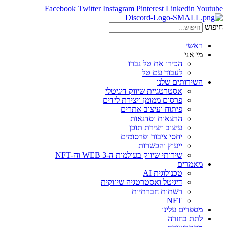
Facebook
Twitter
Instagram
Pinterest
Linkedin
Youtube
חיפוש
ראשי
מי אני
הכירו את טל נברו
לעבוד עם טל
השירותים שלנו
אסטרטגיית שיווק דיגיטלי
פרסום ממומן ויצירת לידים
פיתוח ועיצוב אתרים
הרצאות וסדנאות
עיצוב ויצירת תוכן
יחסי ציבור ופרסומים
ייעוץ והכשרות
שירותי שיווק בעולמות ה-WEB 3 וה-NFT
מאמרים
טכנולוגית AI
דיגיטל ואסטרטגיה שיווקית
רשתות חברתיות
NFT
מספרים עלינו
לתת בחזרה