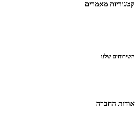
קטגוריות מאמרים
כל המאמרים
מאמרים על
בינה מלאכותית
מאמרי דיגיטל
נושאים כלליים
לייף-סטייל
החיים בסרטוני וידאו
השירותים שלנו
שיווק ובניית נוכחות באינסטגרם
אסטרטגיה וניהול תוכן
קמפיינים ממומנים וכלי קידום
עיצוב ופיתוח אתרים ודפי נחיתה
הרצאות וסדנאות
אודות החברה
מי זו טל נברו
לעבוד עם טל
לקוחות מספרים
מהתקשורת:
עיתונות
|
טלוויזיה