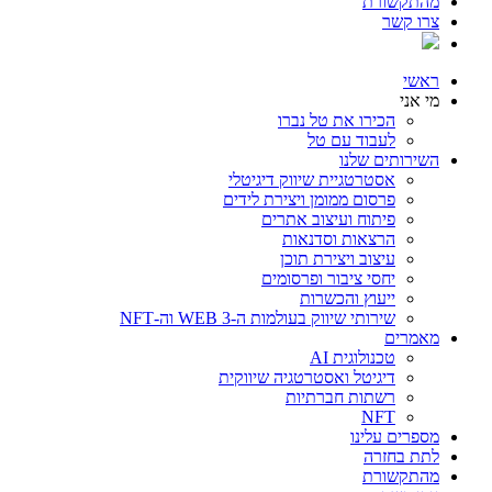
מהתקשורת
צרו קשר
ראשי
מי אני
הכירו את טל נברו
לעבוד עם טל
השירותים שלנו
אסטרטגיית שיווק דיגיטלי
פרסום ממומן ויצירת לידים
פיתוח ועיצוב אתרים
הרצאות וסדנאות
עיצוב ויצירת תוכן
יחסי ציבור ופרסומים
ייעוץ והכשרות
שירותי שיווק בעולמות ה-WEB 3 וה-NFT
מאמרים
טכנולוגית AI
דיגיטל ואסטרטגיה שיווקית
רשתות חברתיות
NFT
מספרים עלינו
לתת בחזרה
מהתקשורת