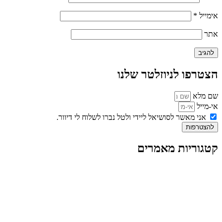
אימייל
*
אתר
הצטרפו לניוזלטר שלנו
שם מלא
אי-מייל
אני מאשר לסושיאל ליידי ולטל נברו לשלוח לי דיוור.
להצטרפות
קטגוריות מאמרים
כל המאמרים
מאמרים על
בינה מלאכותית
מאמרי דיגיטל
נושאים כלליים
לייף-סטייל
החיים בסרטוני וידאו