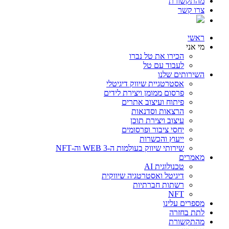
מהתקשורת
צרו קשר
ראשי
מי אני
הכירו את טל נברו
לעבוד עם טל
השירותים שלנו
אסטרטגיית שיווק דיגיטלי
פרסום ממומן ויצירת לידים
פיתוח ועיצוב אתרים
הרצאות וסדנאות
עיצוב ויצירת תוכן
יחסי ציבור ופרסומים
ייעוץ והכשרות
שירותי שיווק בעולמות ה-WEB 3 וה-NFT
מאמרים
טכנולוגית AI
דיגיטל ואסטרטגיה שיווקית
רשתות חברתיות
NFT
מספרים עלינו
לתת בחזרה
מהתקשורת