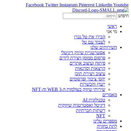
Facebook
Twitter
Instagram
Pinterest
Linkedin
Youtube
חיפוש
ראשי
מי אני
הכירו את טל נברו
לעבוד עם טל
השירותים שלנו
אסטרטגיית שיווק דיגיטלי
פרסום ממומן ויצירת לידים
פיתוח ועיצוב אתרים
הרצאות וסדנאות
עיצוב ויצירת תוכן
יחסי ציבור ופרסומים
ייעוץ והכשרות
שירותי שיווק בעולמות ה-WEB 3 וה-NFT
מאמרים
טכנולוגית AI
דיגיטל ואסטרטגיה שיווקית
רשתות חברתיות
NFT
מספרים עלינו
לתת בחזרה