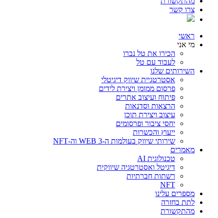
מהתקשורת
צרו קשר
ראשי
מי אני
הכירו את טל נברו
לעבוד עם טל
השירותים שלנו
אסטרטגיית שיווק דיגיטלי
פרסום ממומן ויצירת לידים
פיתוח ועיצוב אתרים
הרצאות וסדנאות
עיצוב ויצירת תוכן
יחסי ציבור ופרסומים
ייעוץ והכשרות
שירותי שיווק בעולמות ה-WEB 3 וה-NFT
מאמרים
טכנולוגית AI
דיגיטל ואסטרטגיה שיווקית
רשתות חברתיות
NFT
מספרים עלינו
לתת בחזרה
מהתקשורת