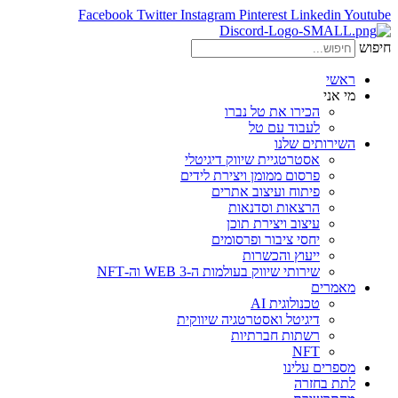
Facebook
Twitter
Instagram
Pinterest
Linkedin
Youtube
חיפוש
ראשי
מי אני
הכירו את טל נברו
לעבוד עם טל
השירותים שלנו
אסטרטגיית שיווק דיגיטלי
פרסום ממומן ויצירת לידים
פיתוח ועיצוב אתרים
הרצאות וסדנאות
עיצוב ויצירת תוכן
יחסי ציבור ופרסומים
ייעוץ והכשרות
שירותי שיווק בעולמות ה-WEB 3 וה-NFT
מאמרים
טכנולוגית AI
דיגיטל ואסטרטגיה שיווקית
רשתות חברתיות
NFT
מספרים עלינו
לתת בחזרה