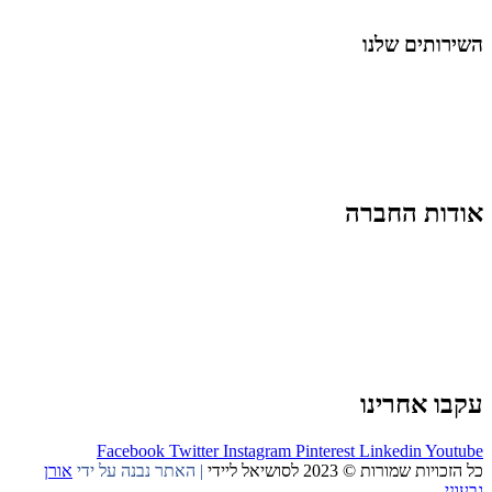
החיים בסרטוני וידאו
השירותים שלנו
שיווק ובניית נוכחות באינסטגרם
אסטרטגיה וניהול תוכן
קמפיינים ממומנים וכלי קידום
עיצוב ופיתוח אתרים ודפי נחיתה
הרצאות וסדנאות
אודות החברה
מי זו טל נברו
לעבוד עם טל
לקוחות מספרים
מהתקשורת:
עיתונות
|
טלוויזיה
תנאי האתר
צור קשר
עקבו אחרינו
Facebook
Twitter
Instagram
Pinterest
Linkedin
Youtube
כל הזכויות שמורות © 2023 לסושיאל ליידי
| האתר נבנה על ידי
אורן
גבעוני