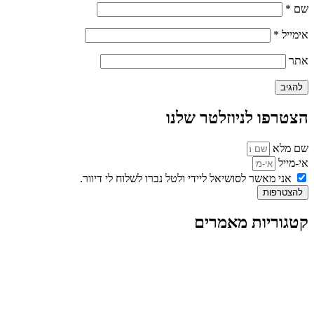
שם
*
אימייל
*
אתר
הצטרפו לניוזלטר שלנו
שם מלא
אי-מייל
אני מאשר לסושיאל ליידי ולטל נברו לשלוח לי דיוור.
להצטרפות
קטגוריות מאמרים
כל המאמרים
מאמרים על
בינה מלאכותית
מאמרי דיגיטל
נושאים כלליים
לייף-סטייל