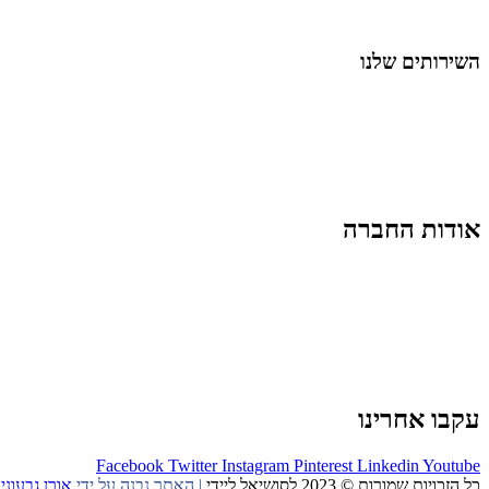
החיים בסרטוני וידאו
השירותים שלנו
שיווק ובניית נוכחות באינסטגרם
אסטרטגיה וניהול תוכן
קמפיינים ממומנים וכלי קידום
עיצוב ופיתוח אתרים ודפי נחיתה
הרצאות וסדנאות
אודות החברה
מי זו טל נברו
לעבוד עם טל
לקוחות מספרים
מהתקשורת:
עיתונות
|
טלוויזיה
תנאי האתר
צור קשר
עקבו אחרינו
Facebook
Twitter
Instagram
Pinterest
Linkedin
Youtube
כל הזכויות שמורות © 2023 לסושיאל ליידי
| האתר נבנה על ידי
אורן גבעוני