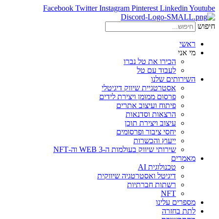
Facebook
Twitter
Instagram
Pinterest
Linkedin
Youtube
חיפוש
ראשי
מי אני
הכירו את טל נברו
לעבוד עם טל
השירותים שלנו
אסטרטגיית שיווק דיגיטלי
פרסום ממומן ויצירת לידים
פיתוח ועיצוב אתרים
הרצאות וסדנאות
עיצוב ויצירת תוכן
יחסי ציבור ופרסומים
ייעוץ והכשרות
שירותי שיווק בעולמות ה-WEB 3 וה-NFT
מאמרים
טכנולוגית AI
דיגיטל ואסטרטגיה שיווקית
רשתות חברתיות
NFT
מספרים עלינו
לתת בחזרה