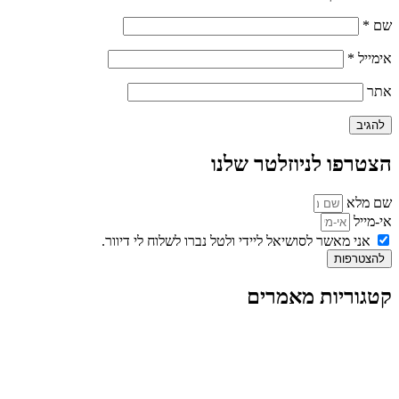
שם
*
אימייל
*
אתר
הצטרפו לניוזלטר שלנו
שם מלא
אי-מייל
אני מאשר לסושיאל ליידי ולטל נברו לשלוח לי דיוור.
להצטרפות
קטגוריות מאמרים
כל המאמרים
מאמרים על
בינה מלאכותית
מאמרי דיגיטל
נושאים כלליים
לייף-סטייל