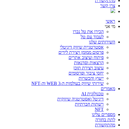
מהתקשורת
צרו קשר
ראשי
מי אני
הכירו את טל נברו
לעבוד עם טל
השירותים שלנו
אסטרטגיית שיווק דיגיטלי
פרסום ממומן ויצירת לידים
פיתוח ועיצוב אתרים
הרצאות וסדנאות
עיצוב ויצירת תוכן
יחסי ציבור ופרסומים
ייעוץ והכשרות
שירותי שיווק בעולמות ה-WEB 3 וה-NFT
מאמרים
טכנולוגית AI
דיגיטל ואסטרטגיה שיווקית
רשתות חברתיות
NFT
מספרים עלינו
לתת בחזרה
מהתקשורת