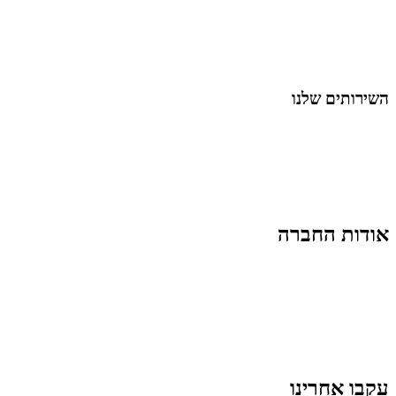
מאמרים על
בינה מלאכותית
מאמרי דיגיטל
נושאים כלליים
לייף-סטייל
החיים בסרטוני וידאו
השירותים שלנו
שיווק ובניית נוכחות באינסטגרם
אסטרטגיה וניהול תוכן
קמפיינים ממומנים וכלי קידום
עיצוב ופיתוח אתרים ודפי נחיתה
הרצאות וסדנאות
אודות החברה
מי זו טל נברו
לעבוד עם טל
לקוחות מספרים
מהתקשורת:
עיתונות
|
טלוויזיה
תנאי האתר
צור קשר
עקבו אחרינו