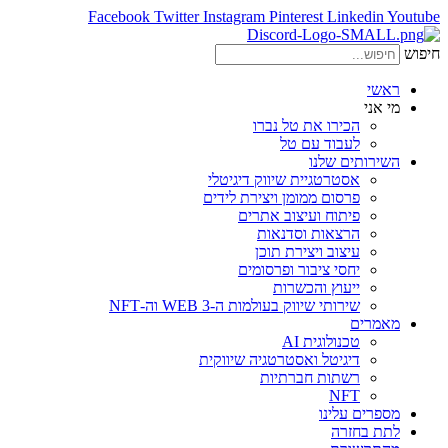
Facebook
Twitter
Instagram
Pinterest
Linkedin
Youtube
חיפוש
ראשי
מי אני
הכירו את טל נברו
לעבוד עם טל
השירותים שלנו
אסטרטגיית שיווק דיגיטלי
פרסום ממומן ויצירת לידים
פיתוח ועיצוב אתרים
הרצאות וסדנאות
עיצוב ויצירת תוכן
יחסי ציבור ופרסומים
ייעוץ והכשרות
שירותי שיווק בעולמות ה-WEB 3 וה-NFT
מאמרים
טכנולוגית AI
דיגיטל ואסטרטגיה שיווקית
רשתות חברתיות
NFT
מספרים עלינו
לתת בחזרה