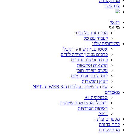
מהתקשורת
צרו קשר
ראשי
מי אני
הכירו את טל נברו
לעבוד עם טל
השירותים שלנו
אסטרטגיית שיווק דיגיטלי
פרסום ממומן ויצירת לידים
פיתוח ועיצוב אתרים
הרצאות וסדנאות
עיצוב ויצירת תוכן
יחסי ציבור ופרסומים
ייעוץ והכשרות
שירותי שיווק בעולמות ה-WEB 3 וה-NFT
מאמרים
טכנולוגית AI
דיגיטל ואסטרטגיה שיווקית
רשתות חברתיות
NFT
מספרים עלינו
לתת בחזרה
מהתקשורת