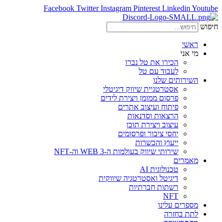
Facebook
Twitter
Instagram
Pinterest
Linkedin
Youtube
חיפוש
ראשי
מי אני
הכירו את טל נברו
לעבוד עם טל
השירותים שלנו
אסטרטגיית שיווק דיגיטלי
פרסום ממומן ויצירת לידים
פיתוח ועיצוב אתרים
הרצאות וסדנאות
עיצוב ויצירת תוכן
יחסי ציבור ופרסומים
ייעוץ והכשרות
שירותי שיווק בעולמות ה-WEB 3 וה-NFT
מאמרים
טכנולוגית AI
דיגיטל ואסטרטגיה שיווקית
רשתות חברתיות
NFT
מספרים עלינו
לתת בחזרה