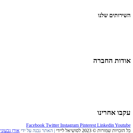
החיים בסרטוני וידאו
השירותים שלנו
שיווק ובניית נוכחות באינסטגרם
אסטרטגיה וניהול תוכן
קמפיינים ממומנים וכלי קידום
עיצוב ופיתוח אתרים ודפי נחיתה
הרצאות וסדנאות
אודות החברה
מי זו טל נברו
לעבוד עם טל
לקוחות מספרים
מהתקשורת:
עיתונות
|
טלוויזיה
תנאי האתר
צור קשר
עקבו אחרינו
Facebook
Twitter
Instagram
Pinterest
Linkedin
Youtube
כל הזכויות שמורות © 2023 לסושיאל ליידי
| האתר נבנה על ידי
אורן גבעוני