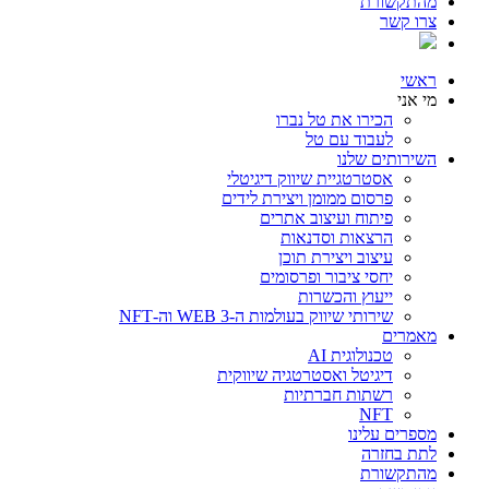
מהתקשורת
צרו קשר
ראשי
מי אני
הכירו את טל נברו
לעבוד עם טל
השירותים שלנו
אסטרטגיית שיווק דיגיטלי
פרסום ממומן ויצירת לידים
פיתוח ועיצוב אתרים
הרצאות וסדנאות
עיצוב ויצירת תוכן
יחסי ציבור ופרסומים
ייעוץ והכשרות
שירותי שיווק בעולמות ה-WEB 3 וה-NFT
מאמרים
טכנולוגית AI
דיגיטל ואסטרטגיה שיווקית
רשתות חברתיות
NFT
מספרים עלינו
לתת בחזרה
מהתקשורת