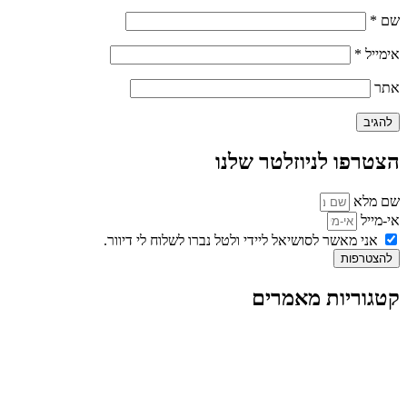
שם
*
אימייל
*
אתר
הצטרפו לניוזלטר שלנו
שם מלא
אי-מייל
אני מאשר לסושיאל ליידי ולטל נברו לשלוח לי דיוור.
להצטרפות
קטגוריות מאמרים
כל המאמרים
מאמרים על
בינה מלאכותית
מאמרי דיגיטל
נושאים כלליים
לייף-סטייל