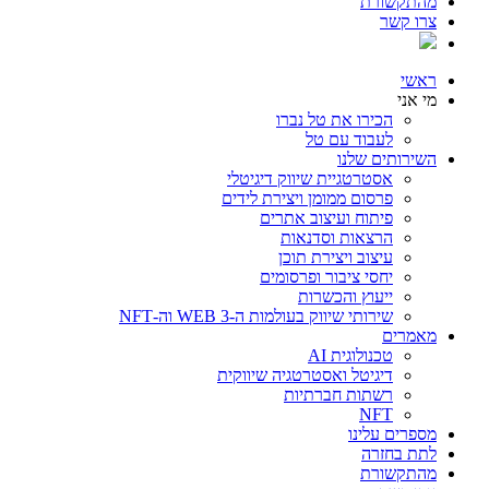
מהתקשורת
צרו קשר
ראשי
מי אני
הכירו את טל נברו
לעבוד עם טל
השירותים שלנו
אסטרטגיית שיווק דיגיטלי
פרסום ממומן ויצירת לידים
פיתוח ועיצוב אתרים
הרצאות וסדנאות
עיצוב ויצירת תוכן
יחסי ציבור ופרסומים
ייעוץ והכשרות
שירותי שיווק בעולמות ה-WEB 3 וה-NFT
מאמרים
טכנולוגית AI
דיגיטל ואסטרטגיה שיווקית
רשתות חברתיות
NFT
מספרים עלינו
לתת בחזרה
מהתקשורת