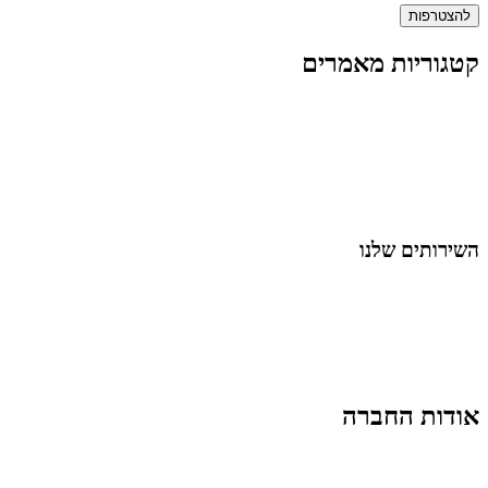
להצטרפות
קטגוריות מאמרים
כל המאמרים
מאמרים על
בינה מלאכותית
מאמרי דיגיטל
נושאים כלליים
לייף-סטייל
החיים בסרטוני וידאו
השירותים שלנו
שיווק ובניית נוכחות באינסטגרם
אסטרטגיה וניהול תוכן
קמפיינים ממומנים וכלי קידום
עיצוב ופיתוח אתרים ודפי נחיתה
הרצאות וסדנאות
אודות החברה
מי זו טל נברו
לעבוד עם טל