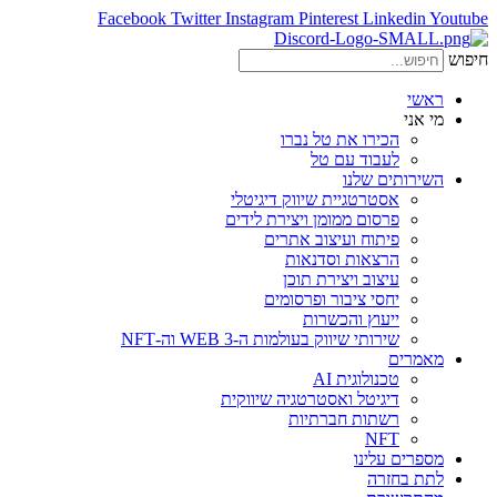
Facebook
Twitter
Instagram
Pinterest
Linkedin
Youtube
חיפוש
ראשי
מי אני
הכירו את טל נברו
לעבוד עם טל
השירותים שלנו
אסטרטגיית שיווק דיגיטלי
פרסום ממומן ויצירת לידים
פיתוח ועיצוב אתרים
הרצאות וסדנאות
עיצוב ויצירת תוכן
יחסי ציבור ופרסומים
ייעוץ והכשרות
שירותי שיווק בעולמות ה-WEB 3 וה-NFT
מאמרים
טכנולוגית AI
דיגיטל ואסטרטגיה שיווקית
רשתות חברתיות
NFT
מספרים עלינו
לתת בחזרה