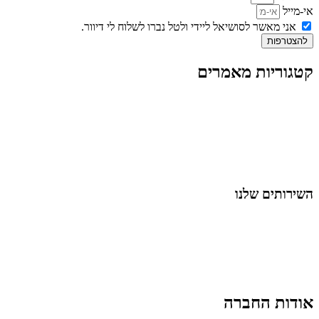
אי-מייל
אני מאשר לסושיאל ליידי ולטל נברו לשלוח לי דיוור.
להצטרפות
קטגוריות מאמרים
כל המאמרים
מאמרים על
בינה מלאכותית
מאמרי דיגיטל
נושאים כלליים
לייף-סטייל
החיים בסרטוני וידאו
השירותים שלנו
שיווק ובניית נוכחות באינסטגרם
אסטרטגיה וניהול תוכן
קמפיינים ממומנים וכלי קידום
עיצוב ופיתוח אתרים ודפי נחיתה
הרצאות וסדנאות
אודות החברה