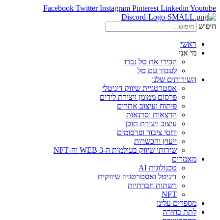
Facebook
Twitter
Instagram
Pinterest
Linkedin
Youtube
חיפוש
ראשי
מי אני
הכירו את טל נברו
לעבוד עם טל
השירותים שלנו
אסטרטגיית שיווק דיגיטלי
פרסום ממומן ויצירת לידים
פיתוח ועיצוב אתרים
הרצאות וסדנאות
עיצוב ויצירת תוכן
יחסי ציבור ופרסומים
ייעוץ והכשרות
שירותי שיווק בעולמות ה-WEB 3 וה-NFT
מאמרים
טכנולוגית AI
דיגיטל ואסטרטגיה שיווקית
רשתות חברתיות
NFT
מספרים עלינו
לתת בחזרה