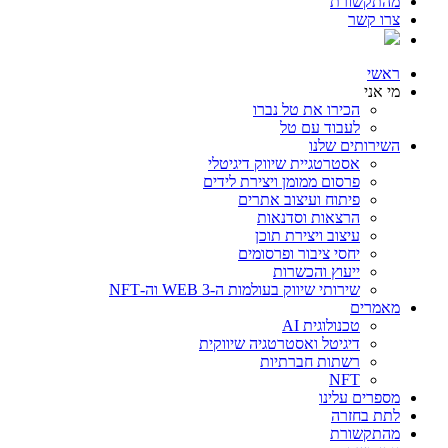
מהתקשורת
צרו קשר
ראשי
מי אני
הכירו את טל נברו
לעבוד עם טל
השירותים שלנו
אסטרטגיית שיווק דיגיטלי
פרסום ממומן ויצירת לידים
פיתוח ועיצוב אתרים
הרצאות וסדנאות
עיצוב ויצירת תוכן
יחסי ציבור ופרסומים
ייעוץ והכשרות
שירותי שיווק בעולמות ה-WEB 3 וה-NFT
מאמרים
טכנולוגית AI
דיגיטל ואסטרטגיה שיווקית
רשתות חברתיות
NFT
מספרים עלינו
לתת בחזרה
מהתקשורת