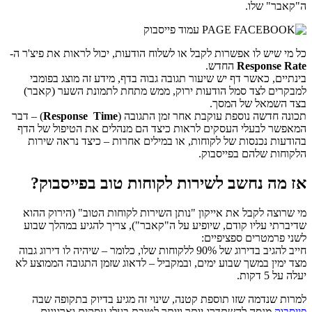
ה"קאבר" שלו.
כל מי שיש לו אפשרות לקבל או לשלוח הודעות, יכול לראות את פיצ'ר ה-
Response Rate
החדש.
בינתיים, כאשר דף יש שיעור תגובה גבוה בדף, מידע זה מוצג בפומבי
למבקרים לצד סמל הודעות ירוק, ממש מתחת לתמונת השער (קאבר)
בצד השמאל של המסך.
תכונה חדשה נוספת עוקבת אחר זמן התגובה (
Response Time
) – דבר
המאפשר לבעלי העסקים לראות כיצד הם מנהלים את הטיפול של הדף
בהודעות נכנסות של לקוחות, או במילים אחרות – כיצד נראה שירות
הלקוחות שלהם בפייסבוק.
אז מה נחשב לשירות לקוחות טוב בפייסבוק?
מי שרוצה לקבל את אייקון "נותן השירות לקוחות הטוב" (הירוק ההוא
שדיברתי עליו קודם, שיופיע על ה"קאבר"), צריך להגיע במהלך שבוע
לשני פרמטרים ספציפיים:
חייב להגיב בדירוג של 90% ללקוחות שלו, כלומר – שיהיה לו דירוג גבוה
מצד ימין במשך שבוע ימים, ובמקביל – לדאוג שזמן התגובה הממוצע לא
יעלה על 5 דקות.
למרות שנדמה שזו תוספת קטנה, שינוי זה מגיע בדיוק בתקופה שבה
פייסבוק
מנסה להשתדרג יותר ויותר לטובת בעלי עסקים וארגונים.