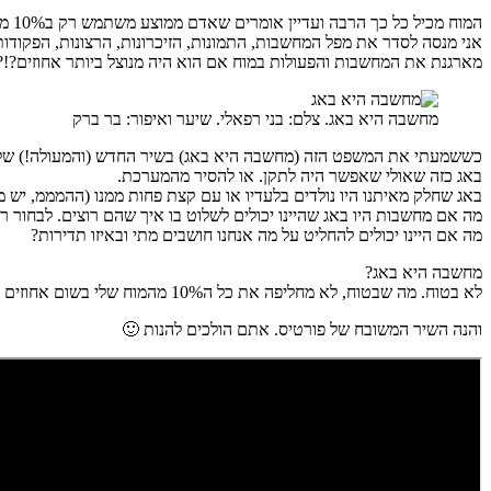
המוח מכיל כל כך הרבה ועדיין אומרים שאדם ממוצע משתמש רק ב10% מהמוח שלו ושאר החלקים במוח אינם בשימוש.
מארגנת את המחשבות והפעולות במוח אם הוא היה מנוצל ביותר אחוזים?!?
מחשבה היא באג. צלם: בני רפאלי. שיער ואיפור: בר ברק
כששמעתי את המשפט הזה (מחשבה היא באג) בשיר החדש (והמעולה!) של 
באג כזה שאולי שאפשר היה לתקן. או להסיר מהמערכת.
באג שחלק מאיתנו היו נולדים בלעדיו או עם קצת פחות ממנו (ההמממ, יש
מה אם מחשבות היו באג שהיינו יכולים לשלוט בו איך שהם רוצים. לבחו
מה אם היינו יכולים להחליט על מה אנחנו חושבים מתי ובאיזו תדירות?
מחשבה היא באג?
לא בטוח. מה שבטוח, לא מחליפה את כל ה10% מהמוח שלי בשום אחוזים אחרים…
והנה השיר המשובח של פורטיס. אתם הולכים להנות 🙂