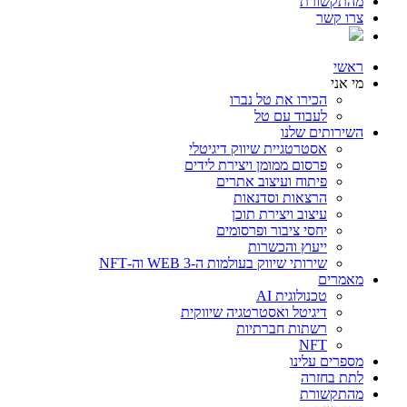
מהתקשורת
צרו קשר
ראשי
מי אני
הכירו את טל נברו
לעבוד עם טל
השירותים שלנו
אסטרטגיית שיווק דיגיטלי
פרסום ממומן ויצירת לידים
פיתוח ועיצוב אתרים
הרצאות וסדנאות
עיצוב ויצירת תוכן
יחסי ציבור ופרסומים
ייעוץ והכשרות
שירותי שיווק בעולמות ה-WEB 3 וה-NFT
מאמרים
טכנולוגית AI
דיגיטל ואסטרטגיה שיווקית
רשתות חברתיות
NFT
מספרים עלינו
לתת בחזרה
מהתקשורת