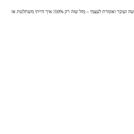
אני מנסה לסדר את מפל המחשבות, התמונות, הזיכרונות, הרצונות, הפקודות המשודרות אל הגוף, וכל אותם אותן מליארד פעולות ש10% מהמוח שלי עושה ועובר ואומרת לעצמי – מזל שזה רק 10%! איך הייתי משתלטת או