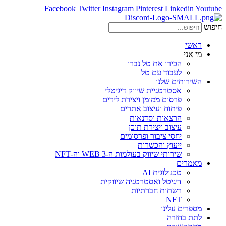
Facebook
Twitter
Instagram
Pinterest
Linkedin
Youtube
חיפוש
ראשי
מי אני
הכירו את טל נברו
לעבוד עם טל
השירותים שלנו
אסטרטגיית שיווק דיגיטלי
פרסום ממומן ויצירת לידים
פיתוח ועיצוב אתרים
הרצאות וסדנאות
עיצוב ויצירת תוכן
יחסי ציבור ופרסומים
ייעוץ והכשרות
שירותי שיווק בעולמות ה-WEB 3 וה-NFT
מאמרים
טכנולוגית AI
דיגיטל ואסטרטגיה שיווקית
רשתות חברתיות
NFT
מספרים עלינו
לתת בחזרה