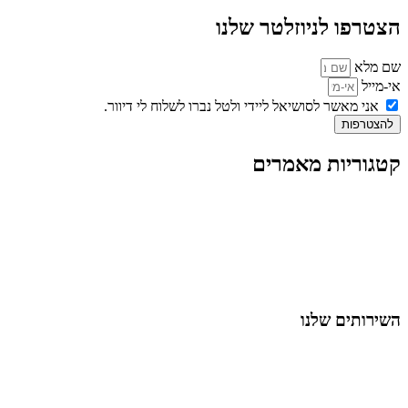
הצטרפו לניוזלטר שלנו
שם מלא
אי-מייל
אני מאשר לסושיאל ליידי ולטל נברו לשלוח לי דיוור.
להצטרפות
קטגוריות מאמרים
כל המאמרים
מאמרים על
בינה מלאכותית
מאמרי דיגיטל
נושאים כלליים
לייף-סטייל
החיים בסרטוני וידאו
השירותים שלנו
שיווק ובניית נוכחות באינסטגרם
אסטרטגיה וניהול תוכן
קמפיינים ממומנים וכלי קידום
עיצוב ופיתוח אתרים ודפי נחיתה