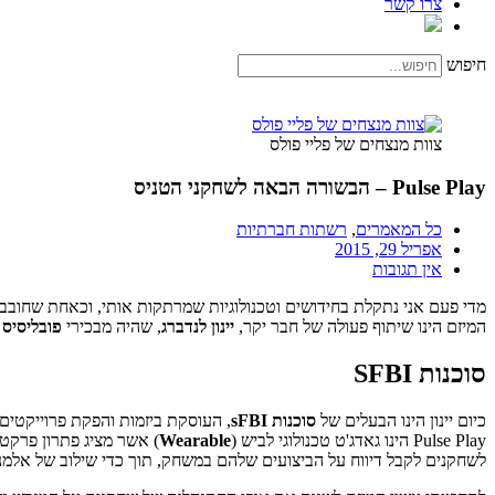
צרו קשר
חיפוש
צוות מנצחים של פליי פולס
Pulse Play – הבשורה הבאה לשחקני הטניס
כל המאמרים
,
רשתות חברתיות
אפריל 29, 2015
אין תגובות
מדי פעם אני נתקלת בחידושים וטכנולוגיות שמרתקות אותי, וכאחת שחובב
המיזם הינו שיתוף פעולה של חבר יקר,
יינון לנדברג
, שהיה מבכירי
פובליסיס
ו
סוכנות SFBI
כיום יינון הינו הבעלים של
סוכנות sFBI
, העוסקת ביזמות והפקת פרוייקטים ומיז
Pulse Play הינו גאדג'ט טכנולוגי לביש (
Wearable
) אשר מציג פתרון פרקט
לשחקנים לקבל דיווח על הביצועים שלהם במשחק, תוך כדי שילוב של אלמ