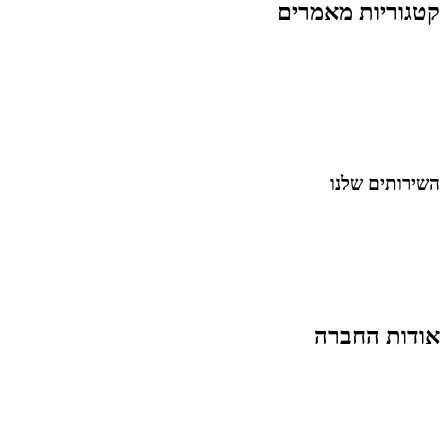
קטגוריות מאמרים
כל המאמרים
מאמרים על
בינה מלאכותית
מאמרי דיגיטל
נושאים כלליים
לייף-סטייל
החיים בסרטוני וידאו
השירותים שלנו
שיווק ובניית נוכחות באינסטגרם
אסטרטגיה וניהול תוכן
קמפיינים ממומנים וכלי קידום
עיצוב ופיתוח אתרים ודפי נחיתה
הרצאות וסדנאות
אודות החברה
מי זו טל נברו
לעבוד עם טל
לקוחות מספרים
מהתקשורת:
עיתונות
|
טלוויזיה