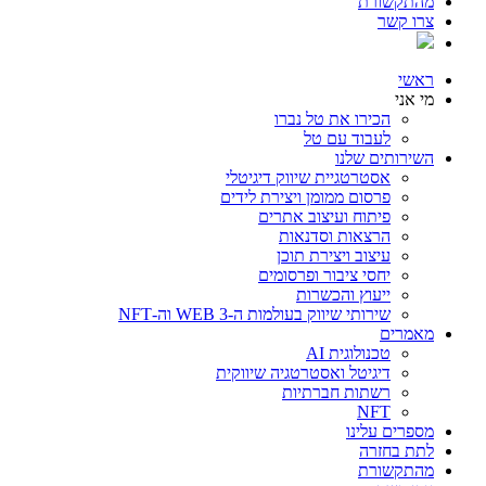
מהתקשורת
צרו קשר
ראשי
מי אני
הכירו את טל נברו
לעבוד עם טל
השירותים שלנו
אסטרטגיית שיווק דיגיטלי
פרסום ממומן ויצירת לידים
פיתוח ועיצוב אתרים
הרצאות וסדנאות
עיצוב ויצירת תוכן
יחסי ציבור ופרסומים
ייעוץ והכשרות
שירותי שיווק בעולמות ה-WEB 3 וה-NFT
מאמרים
טכנולוגית AI
דיגיטל ואסטרטגיה שיווקית
רשתות חברתיות
NFT
מספרים עלינו
לתת בחזרה
מהתקשורת