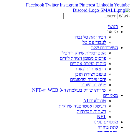
Facebook
Twitter
Instagram
Pinterest
Linkedin
Youtube
חיפוש
ראשי
מי אני
הכירו את טל נברו
לעבוד עם טל
השירותים שלנו
אסטרטגיית שיווק דיגיטלי
פרסום ממומן ויצירת לידים
פיתוח ועיצוב אתרים
הרצאות וסדנאות
עיצוב ויצירת תוכן
יחסי ציבור ופרסומים
ייעוץ והכשרות
שירותי שיווק בעולמות ה-WEB 3 וה-NFT
מאמרים
טכנולוגית AI
דיגיטל ואסטרטגיה שיווקית
רשתות חברתיות
NFT
מספרים עלינו
לתת בחזרה