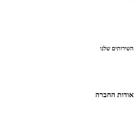
כל המאמרים
מאמרים על
בינה מלאכותית
מאמרי דיגיטל
נושאים כלליים
לייף-סטייל
החיים בסרטוני וידאו
השירותים שלנו
שיווק ובניית נוכחות באינסטגרם
אסטרטגיה וניהול תוכן
קמפיינים ממומנים וכלי קידום
עיצוב ופיתוח אתרים ודפי נחיתה
הרצאות וסדנאות
אודות החברה
מי זו טל נברו
לעבוד עם טל
לקוחות מספרים
מהתקשורת:
עיתונות
|
טלוויזיה
תנאי האתר
צור קשר