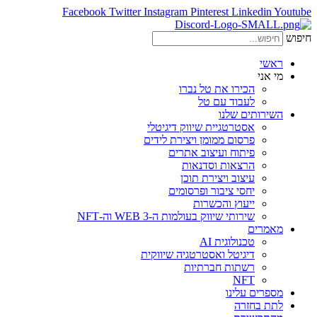
Facebook
Twitter
Instagram
Pinterest
Linkedin
Youtube
חיפוש
ראשי
מי אני
הכירו את טל נברו
לעבוד עם טל
השירותים שלנו
אסטרטגיית שיווק דיגיטלי
פרסום ממומן ויצירת לידים
פיתוח ועיצוב אתרים
הרצאות וסדנאות
עיצוב ויצירת תוכן
יחסי ציבור ופרסומים
ייעוץ והכשרות
שירותי שיווק בעולמות ה-WEB 3 וה-NFT
מאמרים
טכנולוגית AI
דיגיטל ואסטרטגיה שיווקית
רשתות חברתיות
NFT
מספרים עלינו
לתת בחזרה