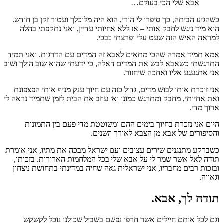
אבא שלי הכי בעולם…
כשהגיע הביתה, כך סיפרו לי הורי, הוא היה מלוכלך ועטור זקן בן חודש.
הוא מיד ניגש לחבק אותי – אז ללא אחיותי עדיין, ואני נתקפתי בהלה
למראה האיש הזה שעט עלי ופרצתי בבכי.
אמא תמיד אמרה שהכי מתאים לאבא זה המדים עם הדרגות. ואני תמיד
התרגשתי כשאבא לבש את המדים האלה, כי ידעתי שהוא שוב הולך ושוב
אני אתגעגע אליו ואחכה שיחזור.
אני זוכרת אותו לבוש מדים, גדול כזה עם חיוך ענק מניף אותי הפצפונת
ואת אחיותי, מחבק ומתרגש כמונו ואז עוזב את הבית לזמן שתמיד נראה לי
ארוך מדי.
היום אני נזכרת בחיוך בימים ההם ומשוטטת מדי פעם בין התמונות
והסיפורים של אבא מן הצבא לאורך השנים.
כשברקע מתנגנים שירים עצובים ועם ישראל מבכה את מתיו, אני אומרת
תודה לאל אשר שמר לי על אבא שלי בכל המלחמות הארורות. בזכותו,
ובזכות רבים מחבריו, אני ישראלית גאה שחיה במדינתי בתחושת ניצחון
וגאווה.
תודה לך, אבא.
וגם לכל אותם חיילים אשר חרפו נפשם בשביל שכולנו נוכל לקשקש