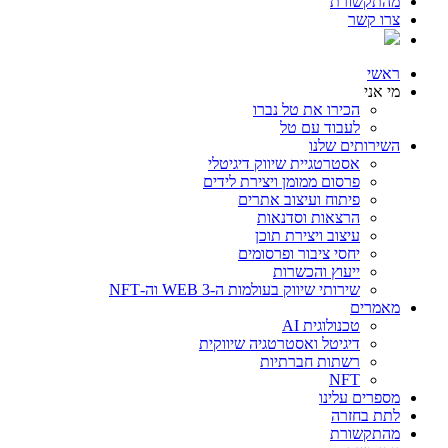
מהתקשורת
צרו קשר
ראשי
מי אני
הכירו את טל נברו
לעבוד עם טל
השירותים שלנו
אסטרטגיית שיווק דיגיטלי
פרסום ממומן ויצירת לידים
פיתוח ועיצוב אתרים
הרצאות וסדנאות
עיצוב ויצירת תוכן
יחסי ציבור ופרסומים
ייעוץ והכשרות
שירותי שיווק בעולמות ה-WEB 3 וה-NFT
מאמרים
טכנולוגית AI
דיגיטל ואסטרטגיה שיווקית
רשתות חברתיות
NFT
מספרים עלינו
לתת בחזרה
מהתקשורת