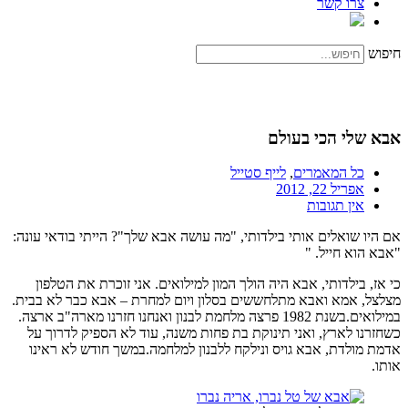
צרו קשר
חיפוש
אבא שלי הכי בעולם
כל המאמרים
,
לייף סטייל
אפריל 22, 2012
אין תגובות
אם היו שואלים אותי בילדותי, "מה עושה אבא שלך"? הייתי בודאי עונה:
"אבא הוא חייל. "
כי אז, בילדותי, אבא היה הולך המון למילואים. אני זוכרת את הטלפון
מצלצל, אמא ואבא מתלחששים בסלון ויום למחרת – אבא כבר לא בבית.
במילואים.בשנת 1982 פרצה מלחמת לבנון ואנחנו חזרנו מארה"ב ארצה.
כשחזרנו לארץ, ואני תינוקת בת פחות משנה, עוד לא הספיק לדרוך על
אדמת מולדת, אבא גויס ונילקח ללבנון למלחמה.במשך חודש לא ראינו
אותו.