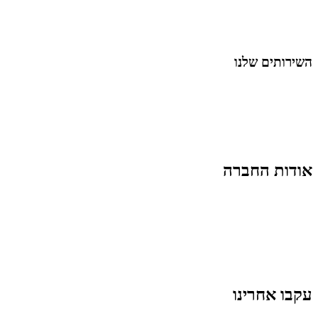
נושאים כלליים
לייף-סטייל
החיים בסרטוני וידאו
השירותים שלנו
שיווק ובניית נוכחות באינסטגרם
אסטרטגיה וניהול תוכן
קמפיינים ממומנים וכלי קידום
עיצוב ופיתוח אתרים ודפי נחיתה
הרצאות וסדנאות
אודות החברה
מי זו טל נברו
לעבוד עם טל
לקוחות מספרים
מהתקשורת:
עיתונות
|
טלוויזיה
תנאי האתר
צור קשר
עקבו אחרינו