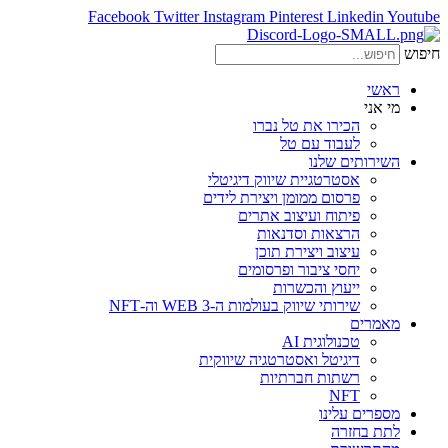
Facebook
Twitter
Instagram
Pinterest
Linkedin
Youtube
חיפוש
ראשי
מי אני
הכירו את טל נברו
לעבוד עם טל
השירותים שלנו
אסטרטגיית שיווק דיגיטלי
פרסום ממומן ויצירת לידים
פיתוח ועיצוב אתרים
הרצאות וסדנאות
עיצוב ויצירת תוכן
יחסי ציבור ופרסומים
ייעוץ והכשרות
שירותי שיווק בעולמות ה-WEB 3 וה-NFT
מאמרים
טכנולוגית AI
דיגיטל ואסטרטגיה שיווקית
רשתות חברתיות
NFT
מספרים עלינו
לתת בחזרה