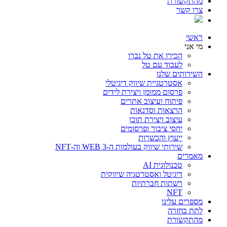
מהתקשורת
צרו קשר
ראשי
מי אני
הכירו את טל נברו
לעבוד עם טל
השירותים שלנו
אסטרטגיית שיווק דיגיטלי
פרסום ממומן ויצירת לידים
פיתוח ועיצוב אתרים
הרצאות וסדנאות
עיצוב ויצירת תוכן
יחסי ציבור ופרסומים
ייעוץ והכשרות
שירותי שיווק בעולמות ה-WEB 3 וה-NFT
מאמרים
טכנולוגית AI
דיגיטל ואסטרטגיה שיווקית
רשתות חברתיות
NFT
מספרים עלינו
לתת בחזרה
מהתקשורת