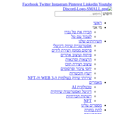
Facebook
Twitter
Instagram
Pinterest
Linkedin
Youtube
חיפוש
ראשי
מי אני
הכירו את טל נברו
לעבוד עם טל
השירותים שלנו
אסטרטגיית שיווק דיגיטלי
פרסום ממומן ויצירת לידים
פיתוח ועיצוב אתרים
הרצאות וסדנאות
עיצוב ויצירת תוכן
יחסי ציבור ופרסומים
ייעוץ והכשרות
שירותי שיווק בעולמות ה-WEB 3 וה-NFT
מאמרים
טכנולוגית AI
דיגיטל ואסטרטגיה שיווקית
רשתות חברתיות
NFT
מספרים עלינו
לתת בחזרה