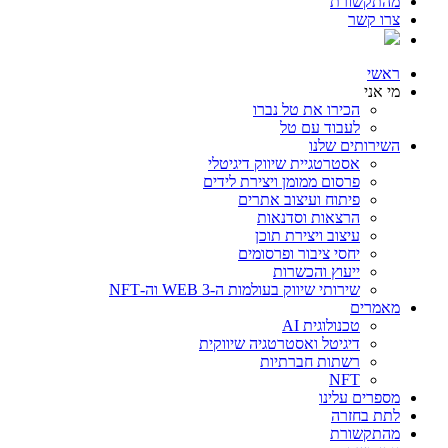
מהתקשורת
צרו קשר
ראשי
מי אני
הכירו את טל נברו
לעבוד עם טל
השירותים שלנו
אסטרטגיית שיווק דיגיטלי
פרסום ממומן ויצירת לידים
פיתוח ועיצוב אתרים
הרצאות וסדנאות
עיצוב ויצירת תוכן
יחסי ציבור ופרסומים
ייעוץ והכשרות
שירותי שיווק בעולמות ה-WEB 3 וה-NFT
מאמרים
טכנולוגית AI
דיגיטל ואסטרטגיה שיווקית
רשתות חברתיות
NFT
מספרים עלינו
לתת בחזרה
מהתקשורת