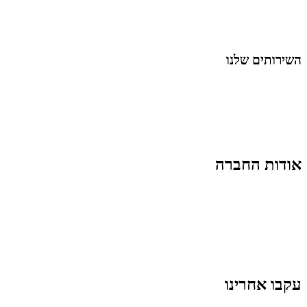
נושאים כלליים
לייף-סטייל
החיים בסרטוני וידאו
השירותים שלנו
שיווק ובניית נוכחות באינסטגרם
אסטרטגיה וניהול תוכן
קמפיינים ממומנים וכלי קידום
עיצוב ופיתוח אתרים ודפי נחיתה
הרצאות וסדנאות
אודות החברה
מי זו טל נברו
לעבוד עם טל
לקוחות מספרים
מהתקשורת:
עיתונות
|
טלוויזיה
תנאי האתר
צור קשר
עקבו אחרינו