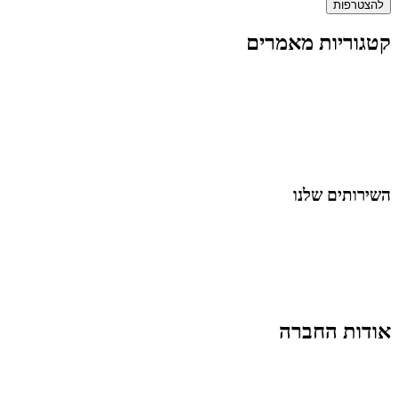
להצטרפות
קטגוריות מאמרים
כל המאמרים
מאמרים על
בינה מלאכותית
מאמרי דיגיטל
נושאים כלליים
לייף-סטייל
החיים בסרטוני וידאו
השירותים שלנו
שיווק ובניית נוכחות באינסטגרם
אסטרטגיה וניהול תוכן
קמפיינים ממומנים וכלי קידום
עיצוב ופיתוח אתרים ודפי נחיתה
הרצאות וסדנאות
אודות החברה
מי זו טל נברו
לעבוד עם טל