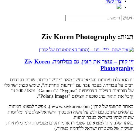
צרו קשר
חיפוש
תגית: Ziv Koren Photography
זיו קורן – עוצר את הזמן. גם במלחמה. Ziv Koren
Photography
זיו הוא צלם עיתונות עצמאי נחשב מאד ומוכשר ביותר, שזכה בפרסים
רבים על עבודתו. בעבר עבד עם "ידיעות אחרונות", שימש כנציג ישראלי
של סוכנויות הצילום הצרפתיות "Sygma" ו-"Gamma" ומאז 2002 זיו
קיבל את תואר נציג סוכנות הצילום "Polaris Images".
באתר הרשמי של קורן ( www.zivkoren.com ), אפשר למצוא תמונות
בנושאים שונים, עם דגש על נושא הסכסוך הישראלי-פלסטיני ומלחמות
שונות שהיו בישראל בעבר ובהווה.
באתר שלו, ניתן למצוא גם קטעי וידאו מרתקים מפעילות הימ"מ (יחידת
העילית של משטרת ישראל ללוחמה בטרור.)