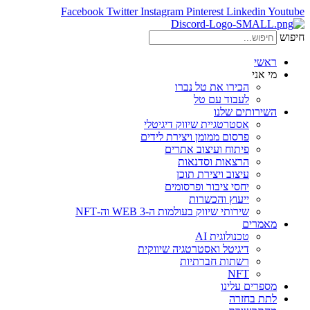
Facebook
Twitter
Instagram
Pinterest
Linkedin
Youtube
חיפוש
ראשי
מי אני
הכירו את טל נברו
לעבוד עם טל
השירותים שלנו
אסטרטגיית שיווק דיגיטלי
פרסום ממומן ויצירת לידים
פיתוח ועיצוב אתרים
הרצאות וסדנאות
עיצוב ויצירת תוכן
יחסי ציבור ופרסומים
ייעוץ והכשרות
שירותי שיווק בעולמות ה-WEB 3 וה-NFT
מאמרים
טכנולוגית AI
דיגיטל ואסטרטגיה שיווקית
רשתות חברתיות
NFT
מספרים עלינו
לתת בחזרה