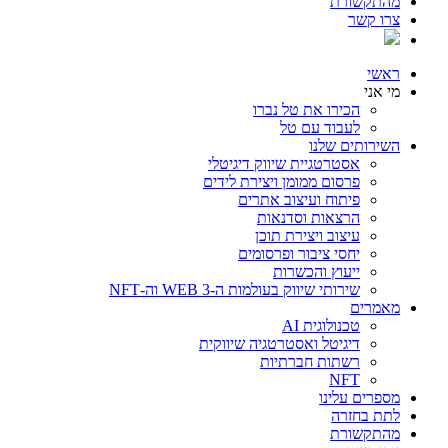
מהתקשורת
צרו קשר
ראשי
מי אני
הכירו את טל נברו
לעבוד עם טל
השירותים שלנו
אסטרטגיית שיווק דיגיטלי
פרסום ממומן ויצירת לידים
פיתוח ועיצוב אתרים
הרצאות וסדנאות
עיצוב ויצירת תוכן
יחסי ציבור ופרסומים
ייעוץ והכשרות
שירותי שיווק בעולמות ה-WEB 3 וה-NFT
מאמרים
טכנולוגית AI
דיגיטל ואסטרטגיה שיווקית
רשתות חברתיות
NFT
מספרים עלינו
לתת בחזרה
מהתקשורת