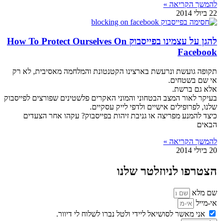
להמשך הקריאה »
22 ביולי 2014
להגן על עצמינו בפייסבוק How To Protect Ourselves On
Facebook
תקופה גועשת ונרעשת בארצינו הקטנטונת והמלחמה מאסיבית, לא רק
אי שם בשטחים.
אלא גם ברשת.
בעיקר לאור המצב הבטחוני והמוני האקרים פלשטינים שפורצים לפייסבוק
שלנו, לפרופילים אישיים ולדפי לייק עסקיים.
כיצד להמנע מפריצה או גניבת זיהות בפייסבוק? עקהו אחר הצעדים
הבאים
להמשך הקריאה »
20 ביולי 2014
הצטרפו לניוזלטר שלנו
שם מלא
אי-מייל
אני מאשר לסושיאל ליידי ולטל נברו לשלוח לי דיוור.