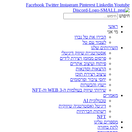
Facebook
Twitter
Instagram
Pinterest
Linkedin
Youtube
חיפוש
ראשי
מי אני
הכירו את טל נברו
לעבוד עם טל
השירותים שלנו
אסטרטגיית שיווק דיגיטלי
פרסום ממומן ויצירת לידים
פיתוח ועיצוב אתרים
הרצאות וסדנאות
עיצוב ויצירת תוכן
יחסי ציבור ופרסומים
ייעוץ והכשרות
שירותי שיווק בעולמות ה-WEB 3 וה-NFT
מאמרים
טכנולוגית AI
דיגיטל ואסטרטגיה שיווקית
רשתות חברתיות
NFT
מספרים עלינו
לתת בחזרה