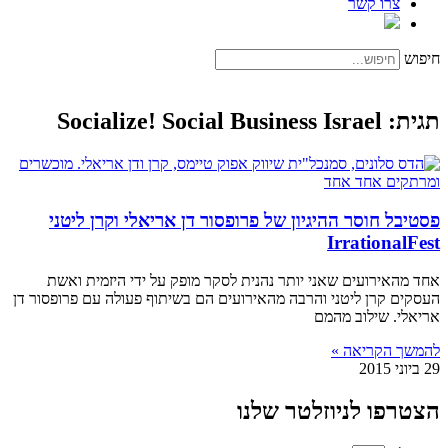
צרו קשר
חיפוש
תגית: Socialize! Social Business Israel
פסטיבל חוסר ההיגיון של פרופסור דן אריאלי וקרן ליטני
IrrationalFest
אחד מהאירועים שאני יותר נהנית לסקר מופק על ידי היזמית ואשת
העסקים קרן ליטני והרבה מהאירועים הם בשיתוף פעולה עם פרופסור דן
אריאלי. שילוב מהמם
להמשך הקריאה »
29 ביוני 2015
הצטרפו לניוזלטר שלנו