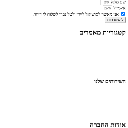
שם מלא
אי-מייל
אני מאשר לסושיאל ליידי ולטל נברו לשלוח לי דיוור.
להצטרפות
קטגוריות מאמרים
כל המאמרים
מאמרים על
בינה מלאכותית
מאמרי דיגיטל
נושאים כלליים
לייף-סטייל
החיים בסרטוני וידאו
השירותים שלנו
שיווק ובניית נוכחות באינסטגרם
אסטרטגיה וניהול תוכן
קמפיינים ממומנים וכלי קידום
עיצוב ופיתוח אתרים ודפי נחיתה
הרצאות וסדנאות
אודות החברה