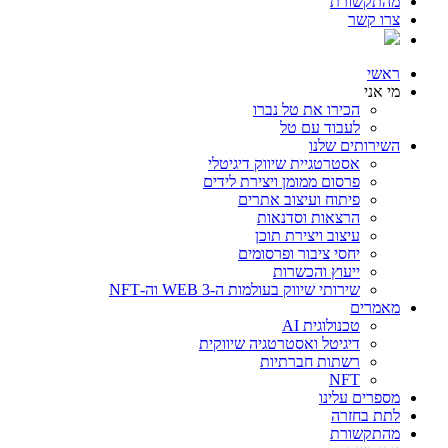
מהתקשורת
צרו קשר
ראשי
מי אני
הכירו את טל נברו
לעבוד עם טל
השירותים שלנו
אסטרטגיית שיווק דיגיטלי
פרסום ממומן ויצירת לידים
פיתוח ועיצוב אתרים
הרצאות וסדנאות
עיצוב ויצירת תוכן
יחסי ציבור ופרסומים
ייעוץ והכשרות
שירותי שיווק בעולמות ה-WEB 3 וה-NFT
מאמרים
טכנולוגית AI
דיגיטל ואסטרטגיה שיווקית
רשתות חברתיות
NFT
מספרים עלינו
לתת בחזרה
מהתקשורת